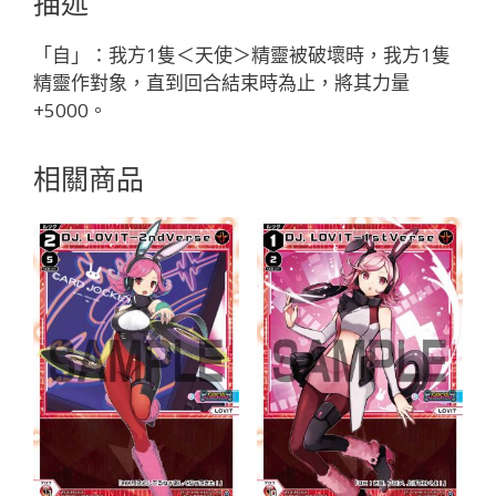
描述
「紅
色
「自」：我方1隻＜天使＞精靈被破壞時，我方1隻
精
精靈作對象，直到回合結束時為止，將其力量
靈
+5000。
奏
像：
相關商品
天
使
LV1
無
LB」
數
量