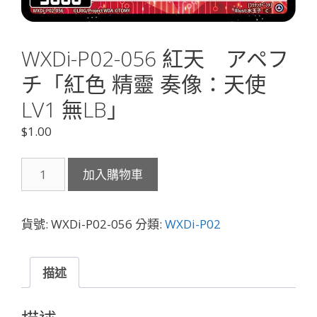
WXDi-P02-056 紅天 アペフ
チ「紅色 精靈 奏像：天使
LV1 無LB」
$
1.00
WXDi-
加入購物車
P02-
056
紅
貨號:
WXDi-P02-056
分類:
WXDi-P02
天
ア
ペ
描述
フ
チ