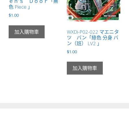
ｅｎ’ｓ Ｄｏｏｒ「無
色 Piece 」
$
1.00
WXDi-P02-022 マエニタ
加入購物車
ツ バン「綠色 分身 バ
ン（班） LV2 」
$
1.00
加入購物車