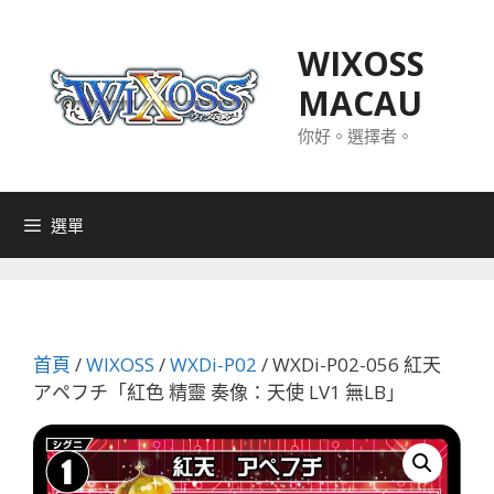
跳
至
WIXOSS
主
MACAU
要
內
你好。選擇者。
容
選單
首頁
/
WIXOSS
/
WXDi-P02
/ WXDi-P02-056 紅天
アペフチ「紅色 精靈 奏像：天使 LV1 無LB」