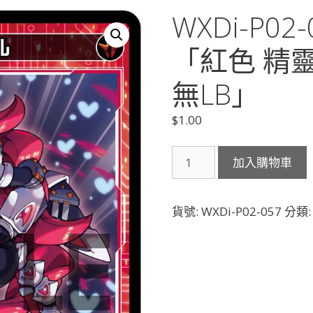
WXDi-P0
「紅色 精靈
無LB」
$
1.00
WXDi-
加入購物車
P02-
057
紅
貨號:
WXDi-P02-057
分類
魔
ゼ
パ
ル
「紅
色