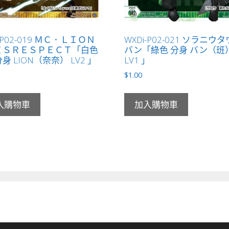
-P02-019 ＭＣ．ＬＩＯＮ
WXDi-P02-021 ソラニ
ＩＳＲＥＳＰＥＣＴ「白色
バン「綠色 分身 バン（班
身 LION（奈奈） LV2 」
LV1 」
$
1.00
入購物車
加入購物車