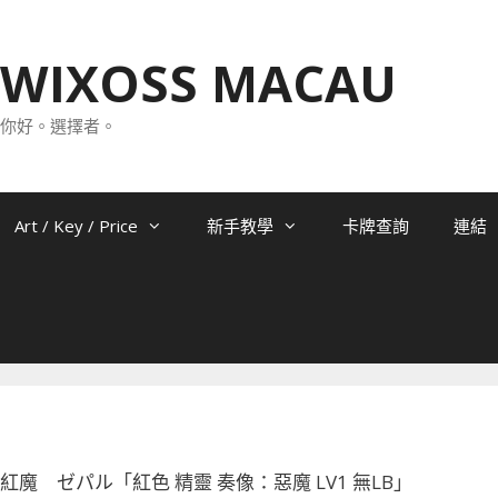
WIXOSS MACAU
你好。選擇者。
Art / Key / Price
新手教學
卡牌查詢
連結
057 紅魔 ゼパル「紅色 精靈 奏像：惡魔 LV1 無LB」