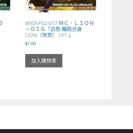
ウタウ
WXDi-P02-017 ＭＣ．ＬＩＯＮ
）
－ＤＩＧ「白色 輔助分身
LION（奈奈） LV1 」
$
1.00
加入購物車