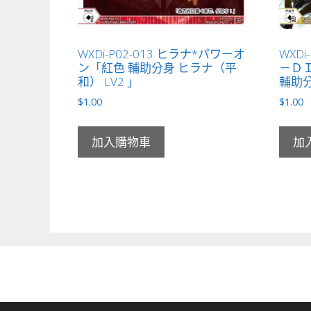
WXDi-P02-013 ヒラナ*パワーオ
WXDi
ン「紅色 輔助分身 ヒラナ（平
－Ｄ
和） LV2 」
輔助分
$
1.00
$
1.00
加入購物車
加