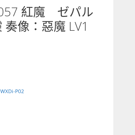
2-057 紅魔 ゼパル
 奏像：惡魔 LV1
:
WXDi-P02