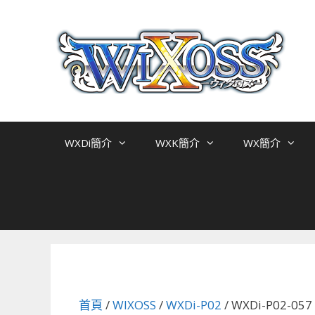
跳
至
主
要
內
容
WXDi簡介
WXK簡介
WX簡介
首頁
/
WIXOSS
/
WXDi-P02
/ WXDi-P02-