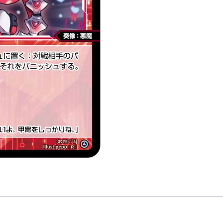
精
靈
奏
像：
惡
魔
LV1
無
LB」
數
量