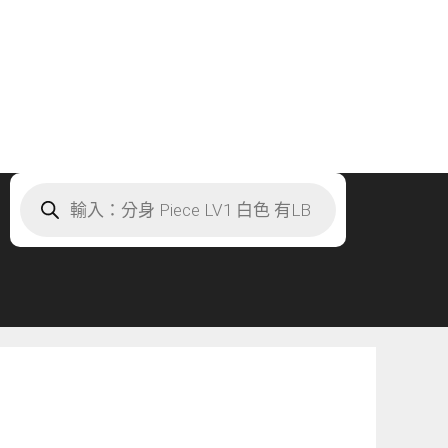
Products
search