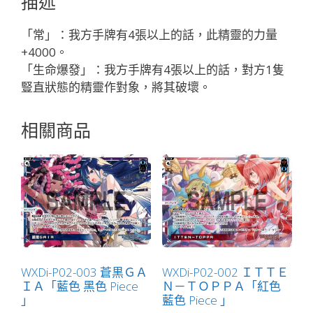
描述
ゴ
「藍
「常」：我方手牌有4張以上的話，此精靈的力量
色
+4000。
精
「生命爆發」：我方手牌有4張以上的話，對方1隻
靈
豎直狀態的精靈作對象，將其破壞。
奏
生：
相關商品
水
獸
LV1
有
LB」
數
量
WXDi-P02-003 蒼黒ＧＡ
WXDi-P02-002 ＩＴＴＥ
ＩＡ「藍色 黑色 Piece
Ｎ－ＴＯＰＰＡ「紅色
」
藍色 Piece 」