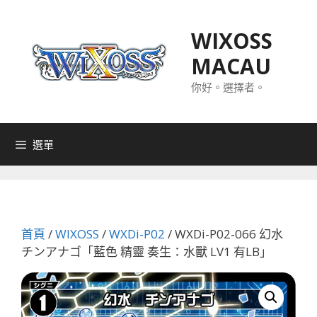
跳
至
WIXOSS
主
MACAU
要
內
你好。選擇者。
容
選單
首頁
/
WIXOSS
/
WXDi-P02
/ WXDi-P02-066 幻水
チンアナゴ「藍色 精靈 奏生：水獸 LV1 有LB」