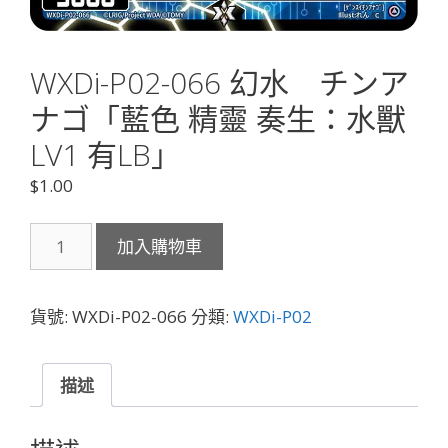
WXDi-P02-066 幻水 チンア
ナゴ「藍色 精靈 奏生：水獸
LV1 有LB」
$
1.00
WXDi-
加入購物車
P02-
066
幻
貨號:
WXDi-P02-066
分類:
WXDi-P02
水
チ
ン
描述
ア
ナ