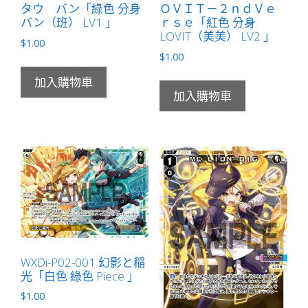
タウ バン「綠色 分身
ＯＶＩＴ－２ｎｄＶｅ
バン（班） LV1 」
ｒｓｅ「紅色 分身
LOVIT（美美） LV2 」
$
1.00
$
1.00
加入購物車
加入購物車
WXDi-P02-001 幻影と稲
光「白色 綠色 Piece 」
$
1.00