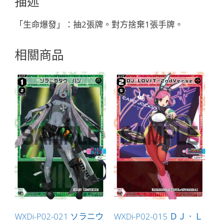
描述
色
精
「生命爆發」：抽2張牌。對方捨棄1張手牌。
靈
奏
相關商品
羅：
宇
宙
LV2
有
LB」
數
量
WXDi-P02-021 ソラニウ
WXDi-P02-015 ＤＪ．Ｌ