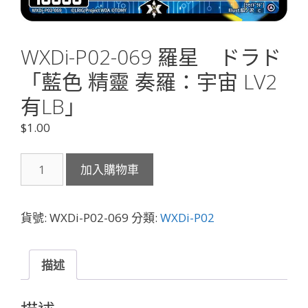
WXDi-P02-069 羅星 ドラド
「藍色 精靈 奏羅：宇宙 LV2
有LB」
$
1.00
WXDi-
加入購物車
P02-
069
羅
貨號:
WXDi-P02-069
分類:
WXDi-P02
星
ド
ラ
描述
ド
「藍