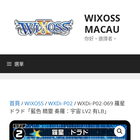
跳
至
WIXOSS
主
MACAU
要
內
你好。選擇者。
容
選單
首頁
/
WIXOSS
/
WXDi-P02
/ WXDi-P02-069 羅星
ドラド「藍色 精靈 奏羅：宇宙 LV2 有LB」