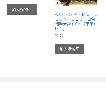
加入購物車
WXDi-P02-017 ＭＣ．Ｌ
ＩＯＮ－ＤＩＧ「白色
輔助分身 LION（奈奈）
LV1 」
$
1.00
加入購物車