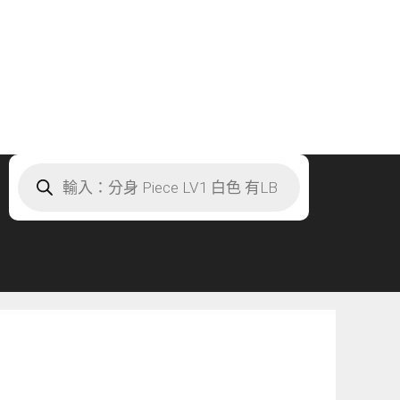
Products
search