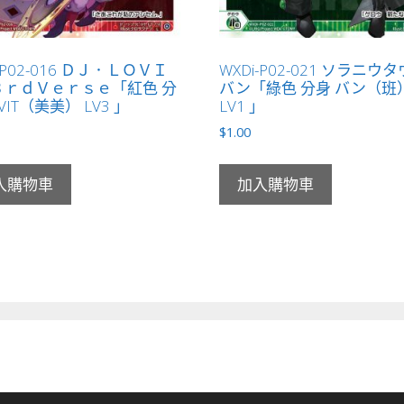
-P02-016 ＤＪ．ＬＯＶＩ
WXDi-P02-021 ソラニ
３ｒｄＶｅｒｓｅ「紅色 分
バン「綠色 分身 バン（班
VIT（美美） LV3 」
LV1 」
$
1.00
入購物車
加入購物車