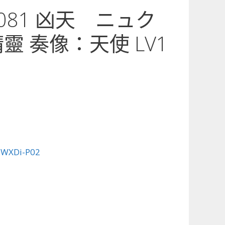
2-081 凶天 ニュク
靈 奏像：天使 LV1
:
WXDi-P02