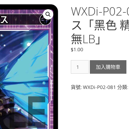
WXDi-P0
ス「黑色 精
無LB」
$
1.00
WXDi-
加入購物車
P02-
081
凶
貨號:
WXDi-P02-081
分類
天
ニ
ュ
ク
ス
「黑