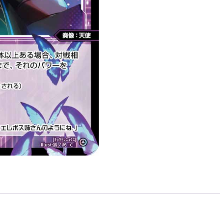
色
精
靈
奏
像：
天
使
LV1
無
LB」
數
量