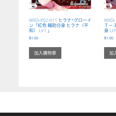
WXDi-P02-011 ヒラナ*グローイ
WXDi
ン「紅色 輔助分身 ヒラナ（平
Ｔ－
和） LV1 」
身 LO
$
1.00
$
1.00
加入購物車
加