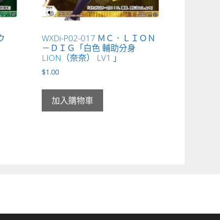
ウタウ
WXDi-P02-017 ＭＣ．ＬＩＯＮ
）
－ＤＩＧ「白色 輔助分身
LION（奈奈） LV1 」
$
1.00
加入購物車