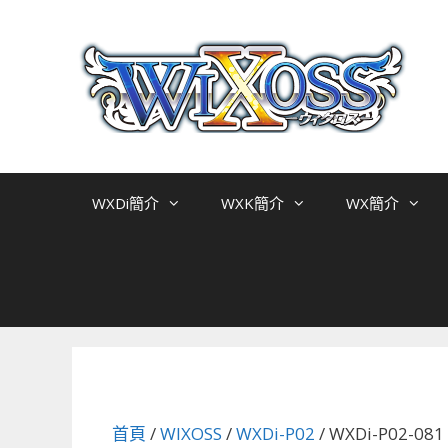
跳
至
主
要
內
容
WXDi簡介
WXK簡介
WX簡介
首頁
/
WIXOSS
/
WXDi-P02
/ WXDi-P02