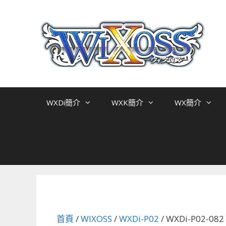
跳
至
主
要
內
容
WXDi簡介
WXK簡介
WX簡介
首頁
/
WIXOSS
/
WXDi-P02
/ WXDi-P02