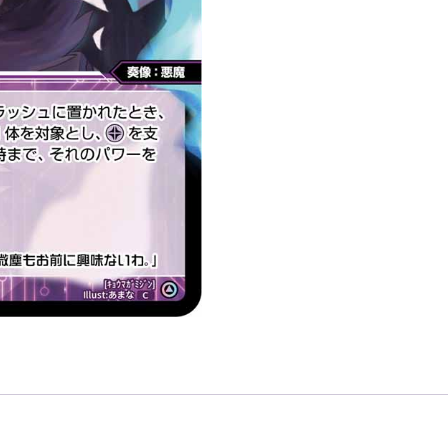
色
精
靈
奏
像：
惡
魔
LV1
無
LB」
數
量