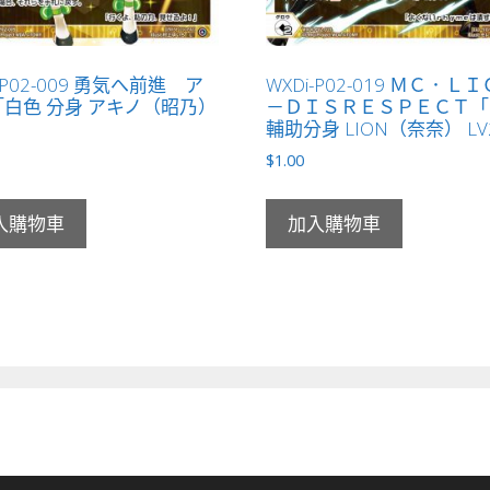
-P02-009 勇気へ前進 ア
WXDi-P02-019 ＭＣ．Ｌ
白色 分身 アキノ（昭乃）
－ＤＩＳＲＥＳＰＥＣＴ「
」
輔助分身 LION（奈奈） LV
$
1.00
入購物車
加入購物車