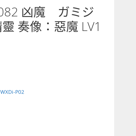
2-082 凶魔 ガミジ
靈 奏像：惡魔 LV1
:
WXDi-P02