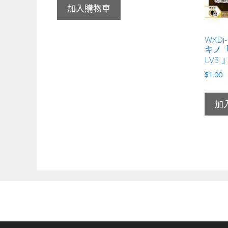
加入購物車
WXDi
キノ「
LV3 
$
1.00
加