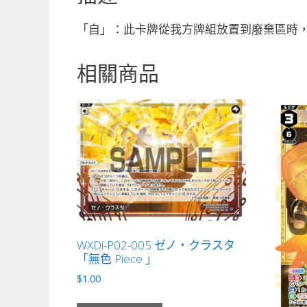
「自」：此卡牌從我方牌組放置到廢棄區時，
相關商品
WXDi-P02-005 ゼノ・クラスタ
「無色 Piece 」
$
1.00