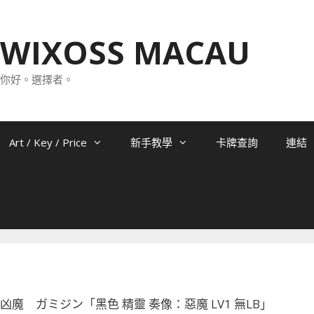
WIXOSS MACAU
你好。選擇者。
Art / Key / Price
新手教學
卡牌查詢
連結
-082 凶魔 ガミジン「黑色 精靈 奏像：惡魔 LV1 無LB」