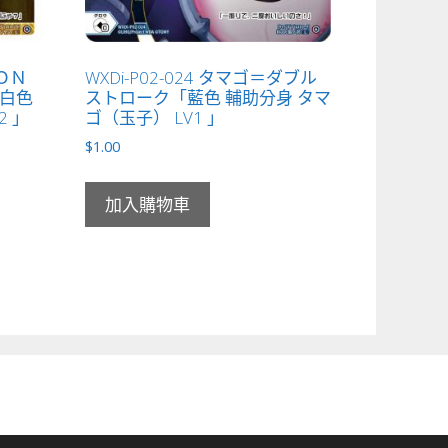
ＩＯＮ
WXDi-P02-024 タマゴ＝ダブル
白色
ストローク「藍色 輔助分身 タマ
2 」
ゴ（玉子） LV1 」
$
1.00
加入購物車