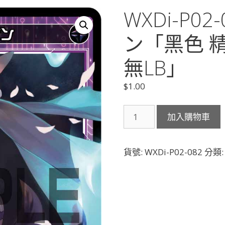
WXDi-P0
ン「黑色 精
無LB」
$
1.00
WXDi-
加入購物車
P02-
082
凶
貨號:
WXDi-P02-082
分類
魔
ガ
ミ
ジ
ン
「黑