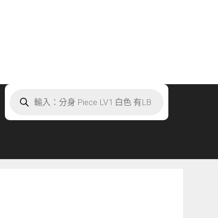
Products
search