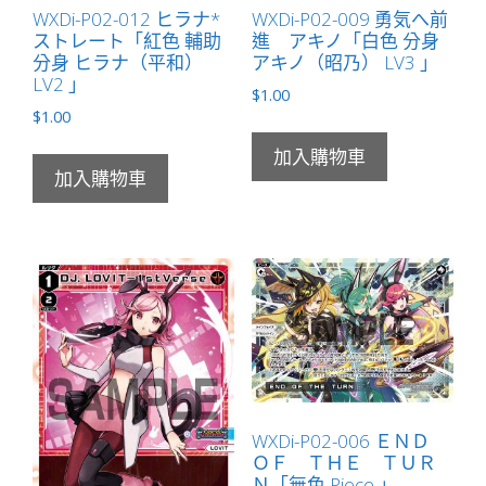
WXDi-P02-012 ヒラナ*
WXDi-P02-009 勇気へ前
ストレート「紅色 輔助
進 アキノ「白色 分身
分身 ヒラナ（平和）
アキノ（昭乃） LV3 」
LV2 」
$
1.00
$
1.00
加入購物車
加入購物車
WXDi-P02-006 ＥＮＤ
ＯＦ ＴＨＥ ＴＵＲ
Ｎ「無色 Piece 」