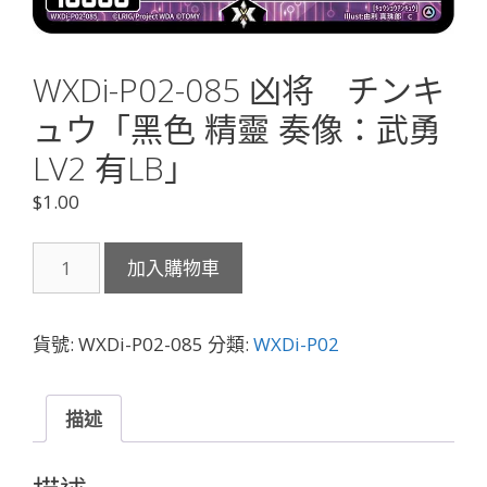
WXDi-P02-085 凶将 チンキ
ュウ「黑色 精靈 奏像：武勇
LV2 有LB」
$
1.00
WXDi-
加入購物車
P02-
085
凶
貨號:
WXDi-P02-085
分類:
WXDi-P02
将
チ
ン
描述
キ
ュ