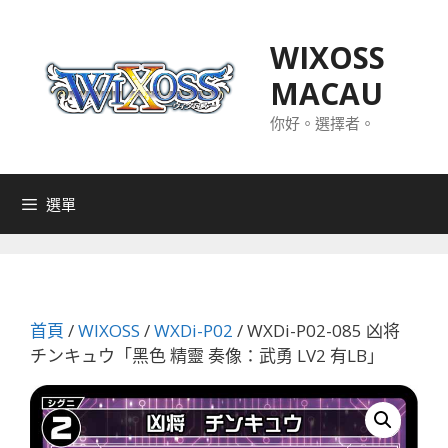
跳
至
WIXOSS
主
MACAU
要
內
你好。選擇者。
容
選單
首頁
/
WIXOSS
/
WXDi-P02
/ WXDi-P02-085 凶将
チンキュウ「黑色 精靈 奏像：武勇 LV2 有LB」