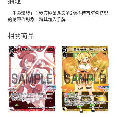
描述
ウ
「黑
「生命爆發」：我方廢棄區最多2張不持有防禦標記
色
的精靈作對象，將其加入手牌。
精
靈
相關商品
奏
像：
武
勇
LV2
有
LB」
數
量