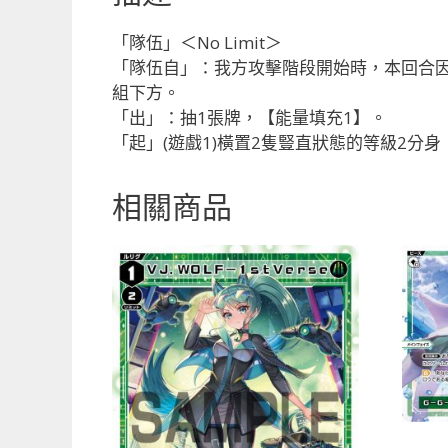
「隊伍」＜No Limit＞
「隊伍自」：我方攻擊階段開始時，本回合因
組下方。
「出」：抽1張牌，【能量填充1】。
「起」(遊戲1)橫置2隻豎直狀態的等級2
相關商品