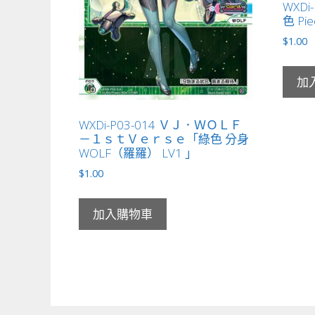
WXDi
色 Pie
$
1.00
加
WXDi-P03-014 ＶＪ．ＷＯＬＦ
－１ｓｔＶｅｒｓｅ「綠色 分身
WOLF（羅羅） LV1 」
$
1.00
加入購物車