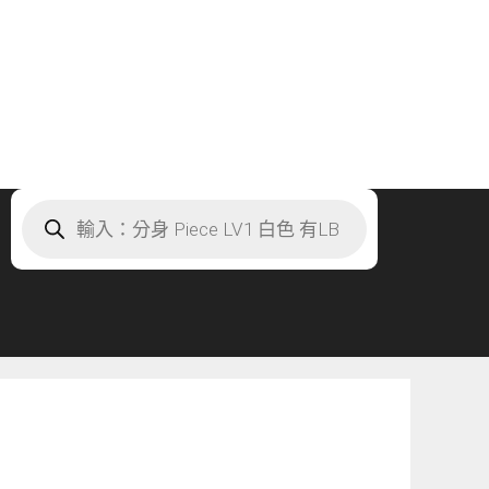
Products
search