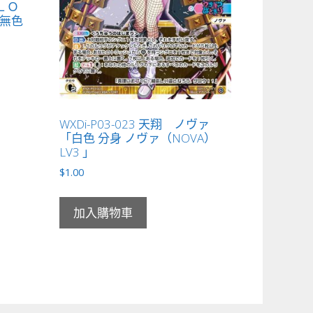
 ＬＯ
無色
WXDi-P03-023 天翔 ノヴァ
「白色 分身 ノヴァ（NOVA）
LV3 」
$
1.00
加入購物車