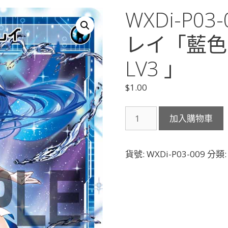
WXDi-P0
レイ「藍色
LV3 」
$
1.00
WXDi-
加入購物車
P03-
009
至
貨號:
WXDi-P03-009
分類
高
へ
飛
翔
レ
イ