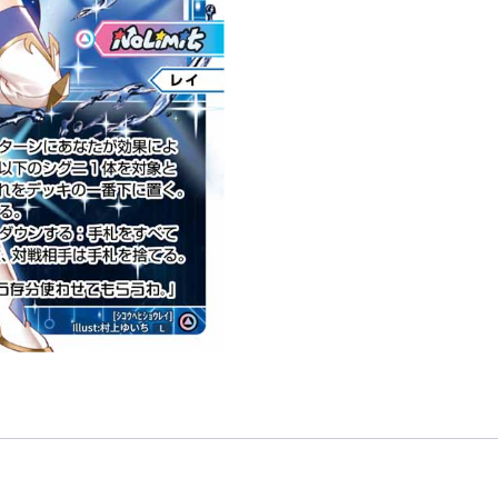
「藍
色
分
身
レ
イ
（令）
LV3
」
數
量