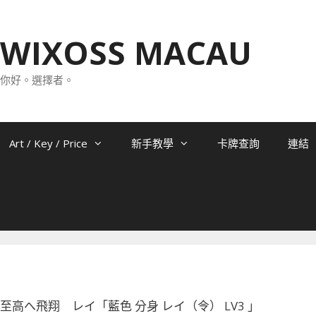
WIXOSS MACAU
你好。選擇者。
Art / Key / Price
新手教學
卡牌查詢
連結
-009 至高へ飛翔 レイ「藍色 分身 レイ（令） LV3 」