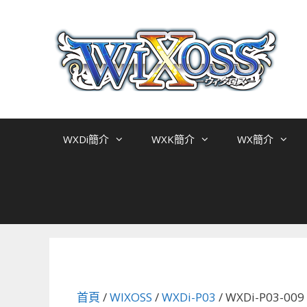
跳
至
主
要
內
容
WXDi簡介
WXK簡介
WX簡介
首頁
/
WIXOSS
/
WXDi-P03
/ WXDi-P03