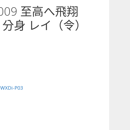
3-009 至高へ飛翔
 分身 レイ（令）
:
WXDi-P03