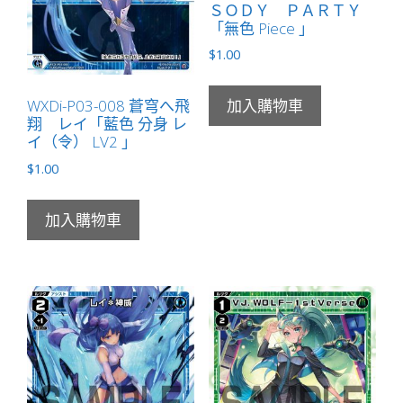
ＳＯＤＹ ＰＡＲＴＹ
「無色 Piece 」
$
1.00
WXDi-P03-008 蒼穹へ飛
加入購物車
翔 レイ「藍色 分身 レ
イ（令） LV2 」
$
1.00
加入購物車