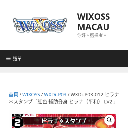
跳
至
WIXOSS
主
MACAU
要
內
你好。選擇者。
容
選單
首頁
/
WIXOSS
/
WXDi-P03
/ WXDi-P03-012 ヒラナ
＊スタンプ「紅色 輔助分身 ヒラナ（平和） LV2 」