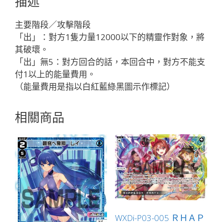
描述
ン
プ
主要階段／攻擊階段
「紅
「出」：對方1隻力量12000以下的精靈作對象，將
色
其破壞。
輔
「出」無5：對方回合的話，本回合中，對方不能支
助
付1以上的能量費用。
分
（能量費用是指以白紅藍綠黑圖示作標記）
身
ヒ
相關商品
ラ
ナ
（平
和）
LV2
」
數
量
WXDi-P03-005 ＲＨＡＰ