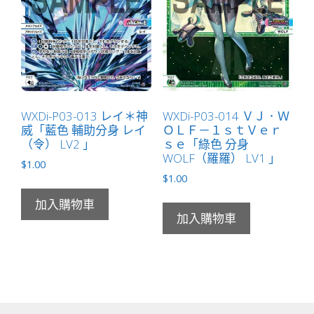
WXDi-P03-013 レイ＊神
WXDi-P03-014 ＶＪ．Ｗ
威「藍色 輔助分身 レイ
ＯＬＦ－１ｓｔＶｅｒ
（令） LV2 」
ｓｅ「綠色 分身
WOLF（羅羅） LV1 」
$
1.00
$
1.00
加入購物車
加入購物車