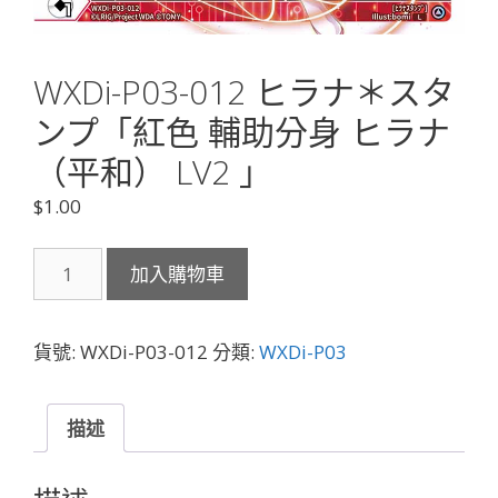
WXDi-P03-012 ヒラナ＊スタ
ンプ「紅色 輔助分身 ヒラナ
（平和） LV2 」
$
1.00
WXDi-
加入購物車
P03-
012
ヒ
貨號:
WXDi-P03-012
分類:
WXDi-P03
ラ
ナ
＊
描述
ス
タ