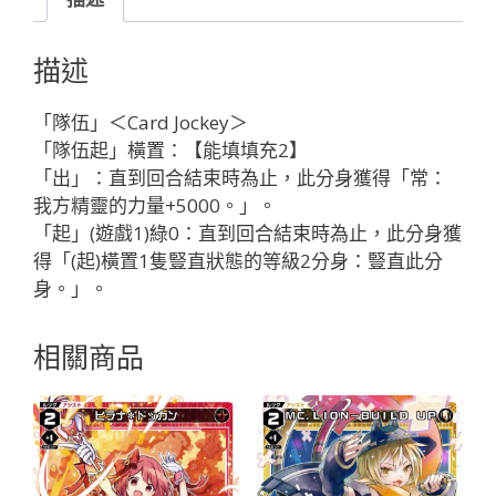
Ｌ
Ｆ
描述
－
３
「隊伍」＜Card Jockey＞
ｒ
「隊伍起」橫置：【能填填充2】
ｄ
「出」：直到回合結束時為止，此分身獲得「常：
Ｖ
我方精靈的力量+5000。」。
ｅ
「起」(遊戲1)綠0：直到回合結束時為止，此分身獲
ｒ
得「(起)橫置1隻豎直狀態的等級2分身：豎直此分
ｓ
身。」。
ｅ
「綠
相關商品
色
分
身
WOLF（羅
羅）
LV3