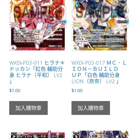
」
數
量
WXDi-P03-011 ヒラナ＊
WXDi-P03-017 ＭＣ．Ｌ
ドッカン「紅色 輔助分
ＩＯＮ－ＢＵＩＬＤ
身 ヒラナ（平和） LV2
ＵＰ「白色 輔助分身
」
LION（奈奈） LV2 」
$
1.00
$
1.00
加入購物車
加入購物車