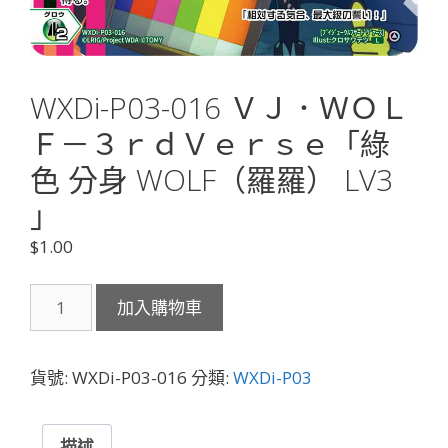
WXDi-P03-016 ＶＪ．ＷＯＬ
Ｆ－３ｒｄＶｅｒｓｅ「綠
色 分身 WOLF（羅羅） LV3
」
$
1.00
WXDi-
加入購物車
P03-
016
Ｖ
貨號:
WXDi-P03-016
分類:
WXDi-P03
Ｊ．
Ｗ
Ｏ
描述