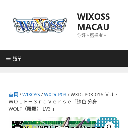
跳
至
WIXOSS
主
MACAU
要
內
你好。選擇者。
容
選單
首頁
/
WIXOSS
/
WXDi-P03
/ WXDi-P03-016 ＶＪ．
ＷＯＬＦ－３ｒｄＶｅｒｓｅ「綠色 分身
WOLF（羅羅） LV3 」