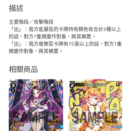
ア
描述
レ
ン
主要階段／攻擊階段
ジ
「出」：我方能量區的卡牌持有顏色有合計3種以上
「藍
的話，對方1隻精靈作對象，將其橫置。
色
「出」：我方廢棄區卡牌有15張以上的話，對方1隻
輔
精靈作對象，將其橫置。
助
分
相關商品
身
マ
ド
カ
（小
円）
LV2
」
數