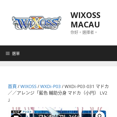
跳
至
WIXOSS
主
MACAU
要
內
你好。選擇者。
容
選單
首頁
/
WIXOSS
/
WXDi-P03
/ WXDi-P03-031 マドカ
／／アレンジ「藍色 輔助分身 マドカ（小円） LV2
」