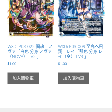
WXDi-P03-022 闘魂 ノ
WXDi-P03-009 至高へ飛
ヴァ「白色 分身 ノヴァ
翔 レイ「藍色 分身 レ
（NOVA） LV2 」
イ（令） LV3 」
$
1.00
$
1.00
加入購物車
加入購物車