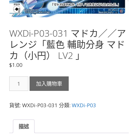
WXDi-P03-031 マドカ／／ア
レンジ「藍色 輔助分身 マド
カ（小円） LV2 」
$
1.00
WXDi-
加入購物車
P03-
031
マ
貨號:
WXDi-P03-031
分類:
WXDi-P03
ド
カ
／
描述
／