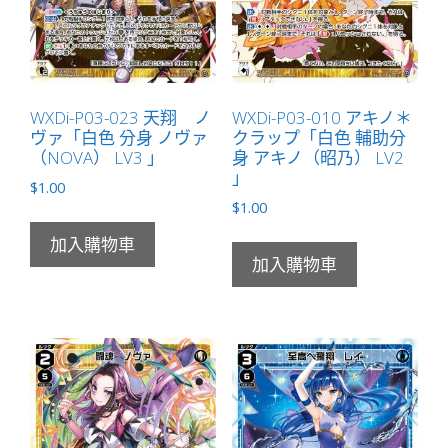
量
WXDi-P03-023 天翔 ノ
WXDi-P03-010 アキノ＊
ヴァ「白色 分身 ノヴァ
クラップ「白色 輔助分
（NOVA） LV3 」
身 アキノ（昭乃） LV2
」
$
1.00
$
1.00
加入購物車
加入購物車