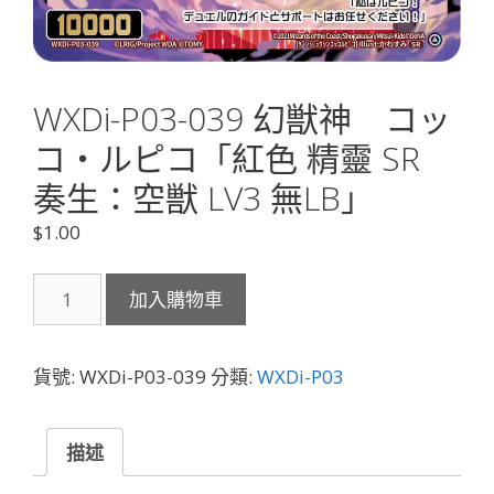
WXDi-P03-039 幻獣神 コッ
コ・ルピコ「紅色 精靈 SR
奏生：空獣 LV3 無LB」
$
1.00
WXDi-
加入購物車
P03-
039
幻
貨號:
WXDi-P03-039
分類:
WXDi-P03
獣
神
コ
描述
ッ