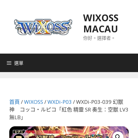
跳
至
WIXOSS
主
MACAU
要
內
你好。選擇者。
容
選單
首頁
/
WIXOSS
/
WXDi-P03
/ WXDi-P03-039 幻獣
神 コッコ・ルピコ「紅色 精靈 SR 奏生：空獣 LV3
無LB」