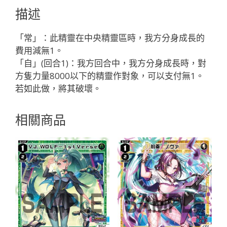
コ・
描述
ル
ピ
「常」：此精靈在中央精靈區時，我方分身成長的
コ
費用減無1。
「紅
「自」(回合1)：我方回合中，我方分身成長時，對
色
方隻力量8000以下的精靈作對象，可以支付無1。
精
若如此做，將其破壞。
靈
SR
相關商品
奏
生：
空
獣
LV3
無
LB」
數
量