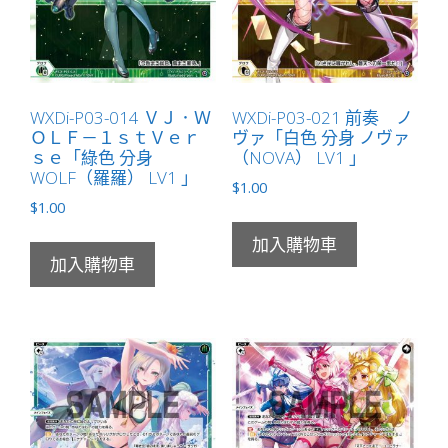
WXDi-P03-014 ＶＪ．Ｗ
WXDi-P03-021 前奏 ノ
ＯＬＦ－１ｓｔＶｅｒ
ヴァ「白色 分身 ノヴァ
ｓｅ「綠色 分身
（NOVA） LV1 」
WOLF（羅羅） LV1 」
$
1.00
$
1.00
加入購物車
加入購物車