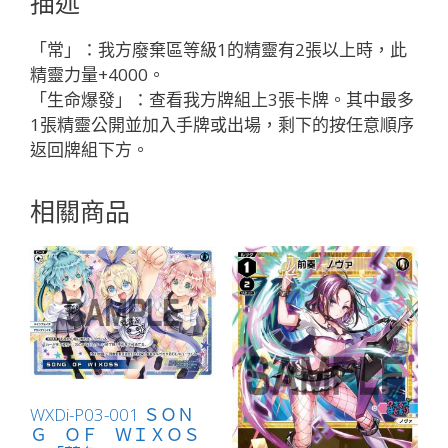
描述
ス
「藍
「常」：我方廢棄區等級1的精靈有2張以上時，此
色
精靈力量+4000。
精
「生命爆發」：查看我方牌組上3張卡牌。其中最多
靈
1張精靈公開並加入手牌或出場，剩下的按任意順序
奏
返回牌組下方。
羅：
宇
相關商品
宙
LV1
有
LB」
數
量
WXDi-P03-001 ＳＯＮ
Ｇ ＯＦ ＷＩＸＯＳ