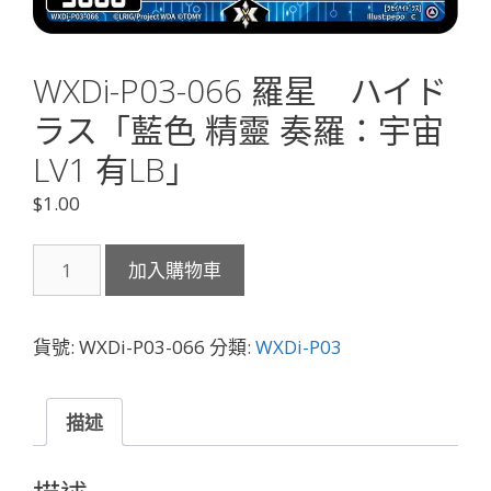
WXDi-P03-066 羅星 ハイド
ラス「藍色 精靈 奏羅：宇宙
LV1 有LB」
$
1.00
WXDi-
加入購物車
P03-
066
羅
貨號:
WXDi-P03-066
分類:
WXDi-P03
星
ハ
イ
描述
ド
ラ