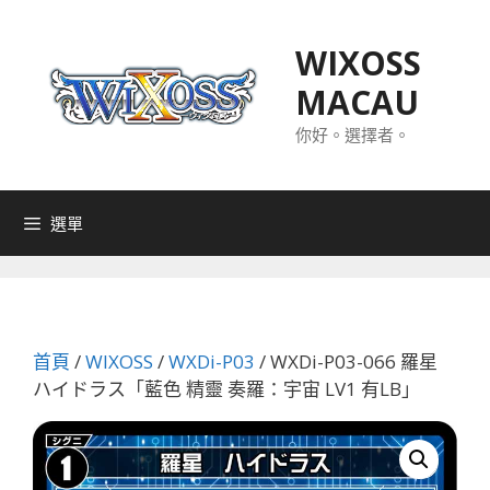
跳
至
WIXOSS
主
MACAU
要
內
你好。選擇者。
容
選單
首頁
/
WIXOSS
/
WXDi-P03
/ WXDi-P03-066 羅星
ハイドラス「藍色 精靈 奏羅：宇宙 LV1 有LB」