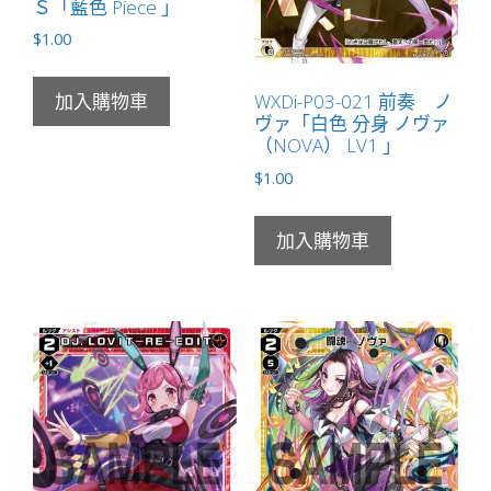
Ｓ「藍色 Piece 」
$
1.00
WXDi-P03-021 前奏 ノ
加入購物車
ヴァ「白色 分身 ノヴァ
（NOVA） LV1 」
$
1.00
加入購物車