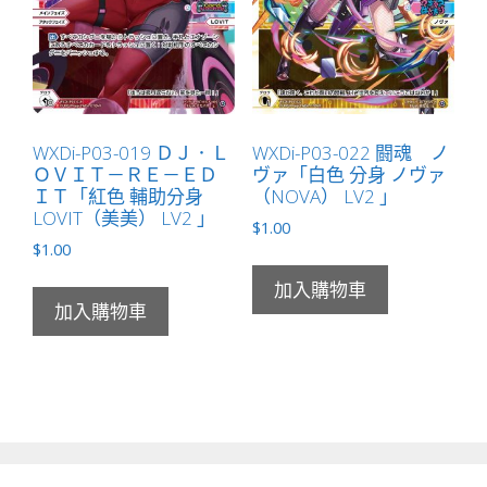
WXDi-P03-019 ＤＪ．Ｌ
WXDi-P03-022 闘魂 ノ
ＯＶＩＴ－ＲＥ－ＥＤ
ヴァ「白色 分身 ノヴァ
ＩＴ「紅色 輔助分身
（NOVA） LV2 」
LOVIT（美美） LV2 」
$
1.00
$
1.00
加入購物車
加入購物車