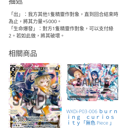
描述
ー
タ
「出」：我方其他1隻精靈作對象，直到回合結束時
ン
為止，將其力量+5000。
「綠
「生命爆發」：對方1隻精靈作對象，可以支付綠
色
2。若如此做，將其破壞。
精
靈
相關商品
奏
生：
地
獸
LV1
有
LB」
數
量
WXDi-P03-006 ｂｕｒｎ
ｉｎｇ ｃｕｒｉｏｓ
ｉｔｙ「無色 Piece 」