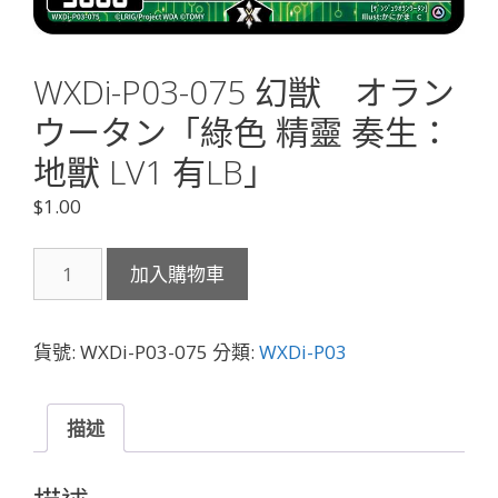
WXDi-P03-075 幻獣 オラン
ウータン「綠色 精靈 奏生：
地獸 LV1 有LB」
$
1.00
WXDi-
加入購物車
P03-
075
幻
貨號:
WXDi-P03-075
分類:
WXDi-P03
獣
オ
ラ
描述
ン
ウ