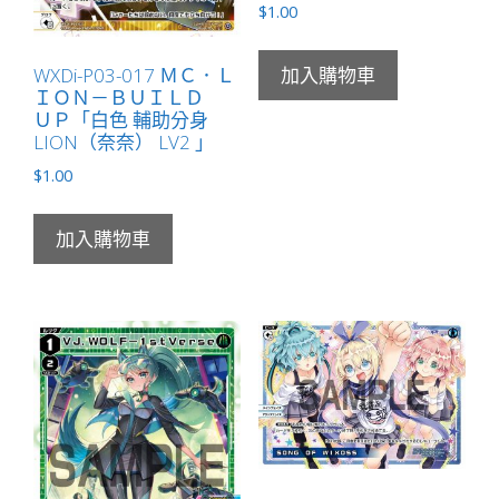
$
1.00
WXDi-P03-017 ＭＣ．Ｌ
加入購物車
ＩＯＮ－ＢＵＩＬＤ
ＵＰ「白色 輔助分身
LION（奈奈） LV2 」
$
1.00
加入購物車