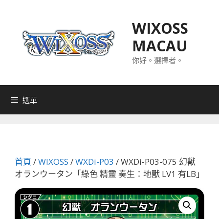
跳
至
WIXOSS
主
MACAU
要
內
你好。選擇者。
容
選單
首頁
/
WIXOSS
/
WXDi-P03
/ WXDi-P03-075 幻獣
オランウータン「綠色 精靈 奏生：地獸 LV1 有LB」