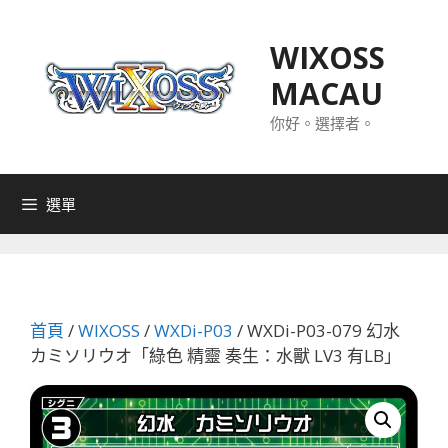
跳
至
WIXOSS
主
MACAU
要
內
你好。選擇者。
容
選單
首頁
/
WIXOSS
/
WXDi-P03
/ WXDi-P03-079 幻水
カミソリウオ「綠色 精靈 奏生：水獸 LV3 有LB」