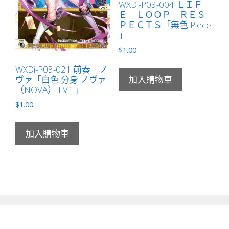
WXDi-P03-004 ＬＩＦ
Ｅ ＬＯＯＰ ＲＥＳ
ＰＥＣＴＳ「無色 Piece
」
$
1.00
WXDi-P03-021 前奏 ノ
ヴァ「白色 分身 ノヴァ
加入購物車
（NOVA） LV1 」
$
1.00
加入購物車