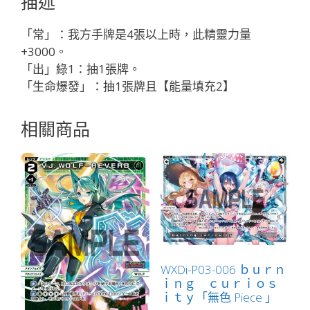
描述
ウ
オ
「常」：我方手牌是4張以上時，此精靈力量
「綠
+3000。
色
「出」綠1：抽1張牌。
精
「生命爆發」：抽1張牌且【能量填充2】
靈
奏
相關商品
生：
水
獸
LV3
有
LB」
數
量
WXDi-P03-006 ｂｕｒｎ
ｉｎｇ ｃｕｒｉｏｓ
ｉｔｙ「無色 Piece 」