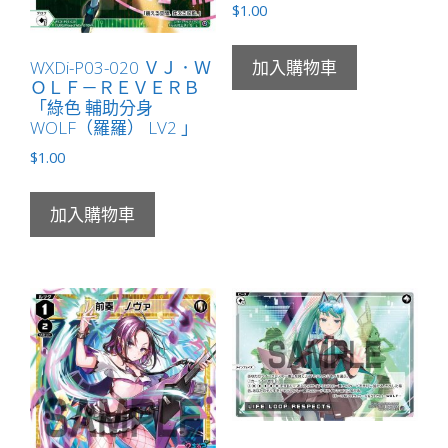
$
1.00
WXDi-P03-020 ＶＪ．Ｗ
加入購物車
ＯＬＦ－ＲＥＶＥＲＢ
「綠色 輔助分身
WOLF（羅羅） LV2 」
$
1.00
加入購物車