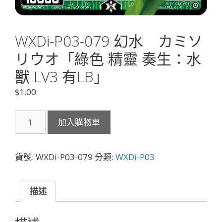
WXDi-P03-079 幻水 カミソ
リウオ「綠色 精靈 奏生：水
獸 LV3 有LB」
$
1.00
WXDi-
加入購物車
P03-
079
幻
貨號:
WXDi-P03-079
分類:
WXDi-P03
水
カ
ミ
描述
ソ
リ