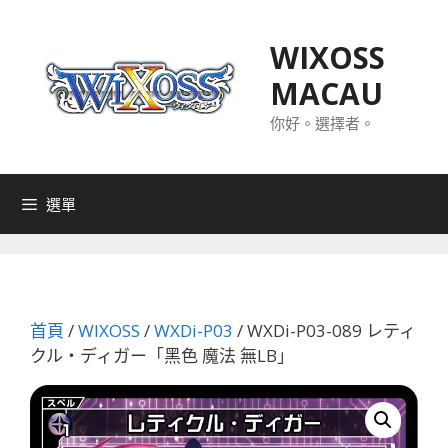
跳
至
WIXOSS
主
MACAU
要
內
你好。選擇者。
容
選單
首頁
/
WIXOSS
/
WXDi-P03
/ WXDi-P03-089 レティ
クル・ディガー「黑色 魔法 無LB」