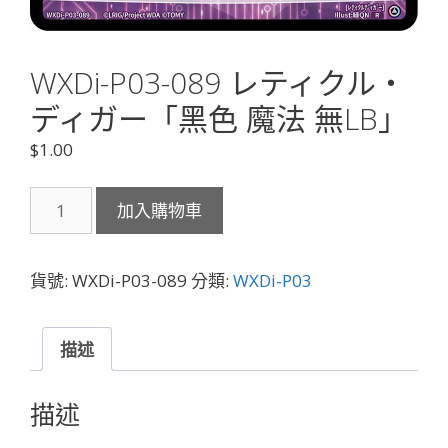
WXDi-P03-089 レティクル・
ディガー「黑色 魔法 無LB」
$
1.00
WXDi-
加入購物車
P03-
089
レ
貨號:
WXDi-P03-089
分類:
WXDi-P03
テ
ィ
ク
描述
ル・
デ
描述
ィ