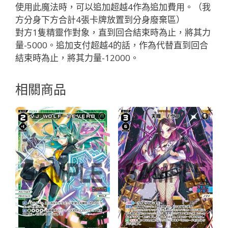
ガ
使用此魔法時，可以追加超越4作為追加費用。（我
ー
方分身下方合計4張卡牌放置到分身廢棄區）
「黑
對方1隻精靈作對象，直到回合結束時為止，將其力
色
量-5000。追加支付超越4的話，作為代替直到回合
魔
結束時為止，將其力量-12000。
法
無
相關商品
LB」
數
量