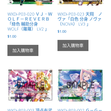
WXDi-P03-020 ＶＪ．Ｗ
WXDi-P03-023 天翔 ノ
ＯＬＦ－ＲＥＶＥＲＢ
ヴァ「白色 分身 ノヴァ
「綠色 輔助分身
（NOVA） LV3 」
WOLF（羅羅） LV2 」
$
1.00
$
1.00
加入購物車
加入購物車
WXDi-P03-003 頂点布武
WXDi-P03-002 Ｇ－Ｇ－