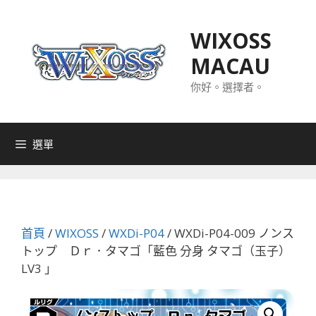
跳
至
WIXOSS
主
MACAU
要
內
你好。選擇者。
容
選單
首頁
/
WIXOSS
/
WXDi-P04
/ WXDi-P04-009 ノンス
トップ Ｄｒ．タマゴ「藍色 分身 タマゴ（玉子）
LV3 」