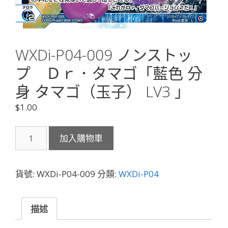
WXDi-P04-009 ノンストッ
プ Ｄｒ．タマゴ「藍色 分
身 タマゴ（玉子） LV3 」
$
1.00
WXDi-
加入購物車
P04-
009
ノ
貨號:
WXDi-P04-009
分類:
WXDi-P04
ン
ス
ト
描述
ッ