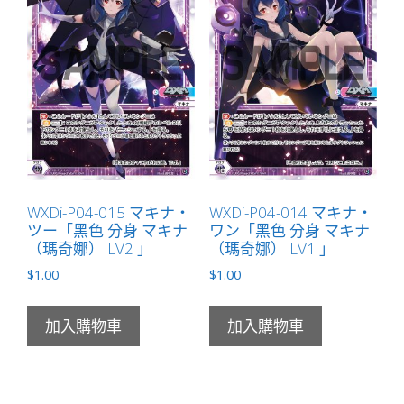
WXDi-P04-015 マキナ・
WXDi-P04-014 マキナ・
ツー「黑色 分身 マキナ
ワン「黑色 分身 マキナ
（瑪奇娜） LV2 」
（瑪奇娜） LV1 」
$
1.00
$
1.00
加入購物車
加入購物車