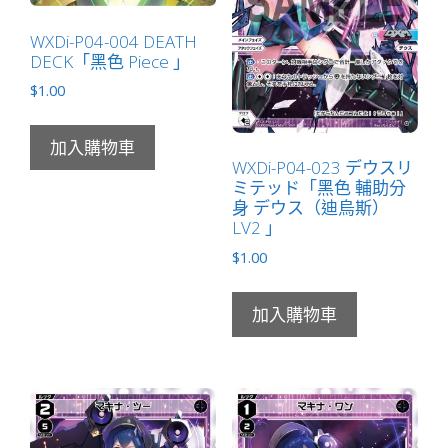
量
WXDi-P04-004 DEATH
DECK「黑色 Piece 」
$
1.00
加入購物車
WXDi-P04-023 デウスリ
ミテッド「黑色 輔助分
身 デウス（迪烏斯）
LV2 」
$
1.00
加入購物車