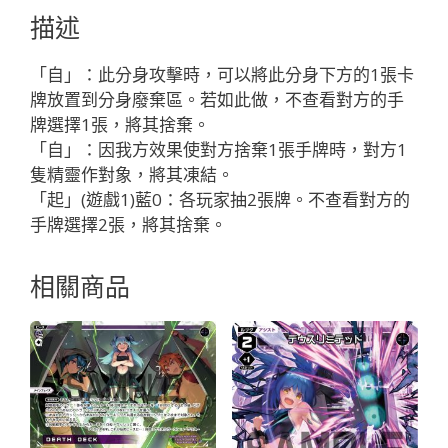
プ
描述
Ｄ
ｒ．
「自」：此分身攻擊時，可以將此分身下方的1張卡
タ
牌放置到分身廢棄區。若如此做，不查看對方的手
マ
牌選擇1張，將其捨棄。
ゴ
「自」：因我方效果使對方捨棄1張手牌時，對方1
「藍
隻精靈作對象，將其凍結。
色
「起」(遊戲1)藍0：各玩家抽2張牌。不查看對方的
分
手牌選擇2張，將其捨棄。
身
タ
相關商品
マ
ゴ
（玉
子）
LV3
」
數