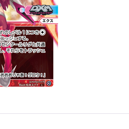
ァ
イ
ア
「紅
色
輔
助
分
身
エ
ク
ス
（艾
克
斯）
LV2
」
數