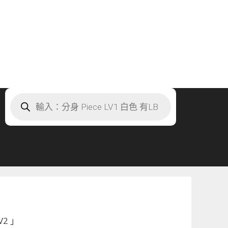
Products
search
2 」