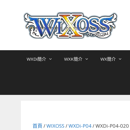
跳
至
主
要
內
容
WXDi簡介
WXK簡介
WX簡介
首頁
/
WIXOSS
/
WXDi-P04
/ WXDi-P04