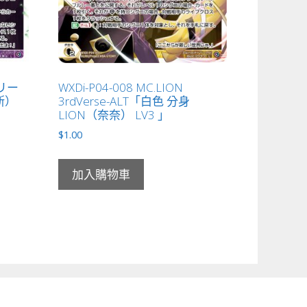
スリー
WXDi-P04-008 MC.LION
斯）
3rdVerse-ALT「白色 分身
LION（奈奈） LV3 」
$
1.00
加入購物車