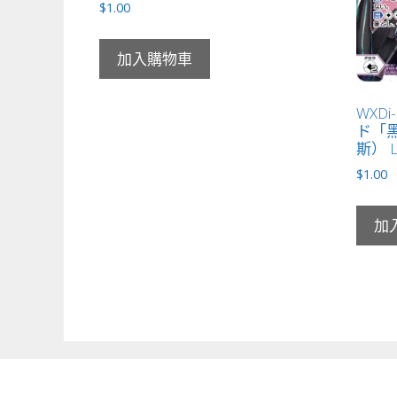
$
1.00
加入購物車
WXDi
ド「黑
斯） L
$
1.00
加