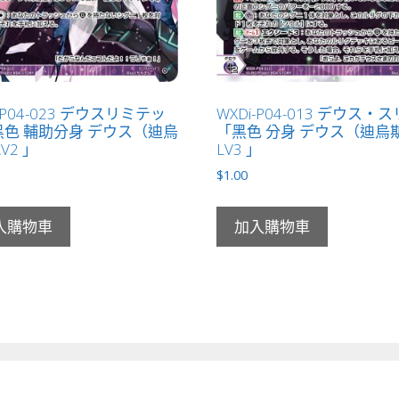
-P04-023 デウスリミテッ
WXDi-P04-013 デウス・
色 輔助分身 デウス（迪烏
「黑色 分身 デウス（迪烏
V2 」
LV3 」
$
1.00
入購物車
加入購物車