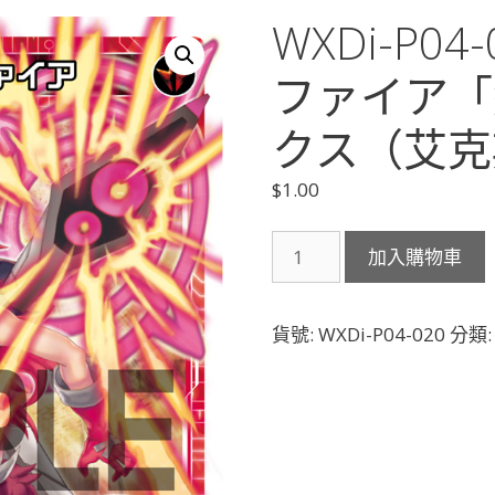
WXDi-P0
ファイア「
クス（艾克斯
$
1.00
WXDi-
加入購物車
P04-
020
エ
貨號:
WXDi-P04-020
分類
ク
ス
ク
ロ
ス
フ