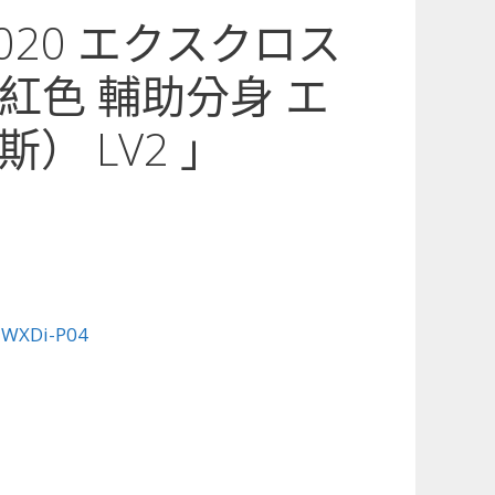
4-020 エクスクロス
紅色 輔助分身 エ
） LV2 」
:
WXDi-P04