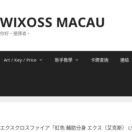
WIXOSS MACAU
你好。選擇者。
Art / Key / Price
新手教學
卡牌查詢
連結
-020 エクスクロスファイア「紅色 輔助分身 エクス（艾克斯） LV