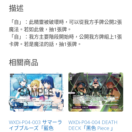
ト
描述
R
ン
「自」：此精靈被破壞時，可以從我方手牌公開2張
グ
魔法。若如此做，抽1張牌。
ラ
「自」：我方主要階段開始時，公開我方牌組上1張
イ
卡牌。若是魔法的話，抽1張牌。
ト
「白
相關商品
色
精
靈
奏
械：
電
機
LV1
無
WXDi-P04-003 サマーラ
WXDi-P04-004 DEATH
イブブルーズ「藍色
DECK「黑色 Piece 」
LB」