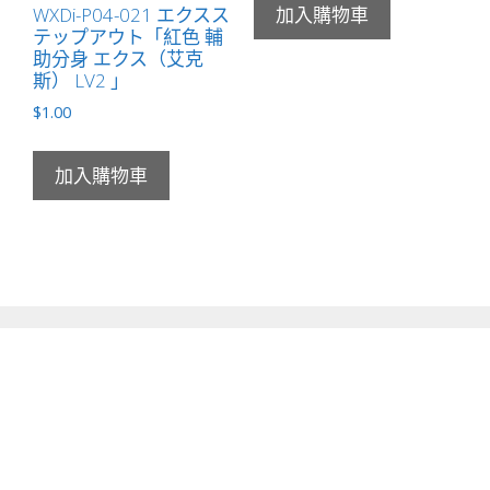
WXDi-P04-021 エクスス
加入購物車
テップアウト「紅色 輔
助分身 エクス（艾克
斯） LV2 」
$
1.00
加入購物車