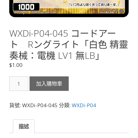
WXDi-P04-045 コードアー
ト Rングライト「白色 精靈
奏械：電機 LV1 無LB」
$
1.00
WXDi-
加入購物車
P04-
045
コ
貨號:
WXDi-P04-045
分類:
WXDi-P04
ー
ド
ア
描述
ー