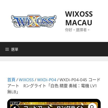
跳
至
WIXOSS
主
MACAU
要
內
你好。選擇者。
容
選單
首頁
/
WIXOSS
/
WXDi-P04
/ WXDi-P04-045 コード
アート Rングライト「白色 精靈 奏械：電機 LV1
無LB」