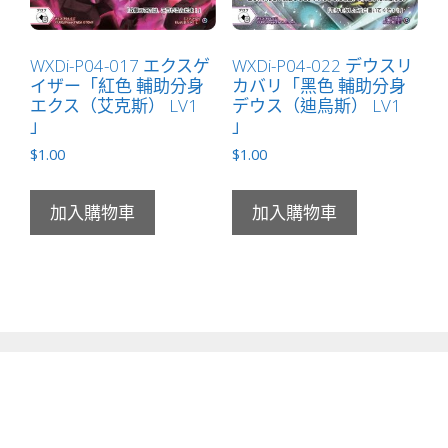
WXDi-P04-017 エクスゲ
WXDi-P04-022 デウスリ
イザー「紅色 輔助分身
カバリ「黑色 輔助分身
エクス（艾克斯） LV1
デウス（迪烏斯） LV1
」
」
$
1.00
$
1.00
加入購物車
加入購物車