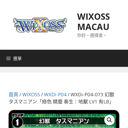
跳
至
WIXOSS
主
MACAU
要
內
你好。選擇者。
容
選單
首頁
/
WIXOSS
/
WXDi-P04
/ WXDi-P04-073 幻獣
タスマニアン「綠色 精靈 奏生：地獸 LV1 有LB」