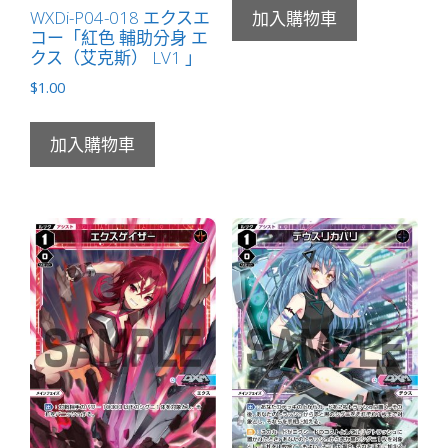
WXDi-P04-018 エクスエ
加入購物車
コー「紅色 輔助分身 エ
クス（艾克斯） LV1 」
$
1.00
加入購物車