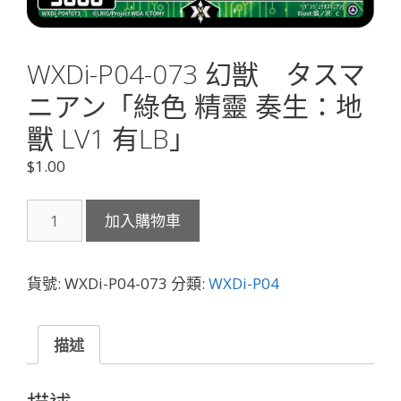
WXDi-P04-073 幻獣 タスマ
ニアン「綠色 精靈 奏生：地
獸 LV1 有LB」
$
1.00
WXDi-
加入購物車
P04-
073
幻
貨號:
WXDi-P04-073
分類:
WXDi-P04
獣
タ
ス
描述
マ
ニ