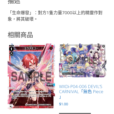
描述
ア
ン
「生命爆發」：對方1隻力量7000以上的精靈作對
「綠
象，將其破壞。
色
精
相關商品
靈
奏
生：
地
獸
LV1
有
LB」
數
WXDi-P04-006 DEVIL’S
CARNIVAL「無色 Piece
量
」
$
1.00