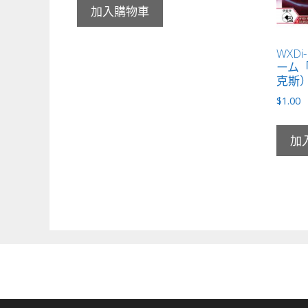
加入購物車
WXDi
ーム「
克斯）
$
1.00
加