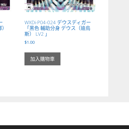
ー
WXDi-P04-024 デウスディガー
娜）
「黑色 輔助分身 デウス（迪烏
斯） LV2 」
$
1.00
加入購物車