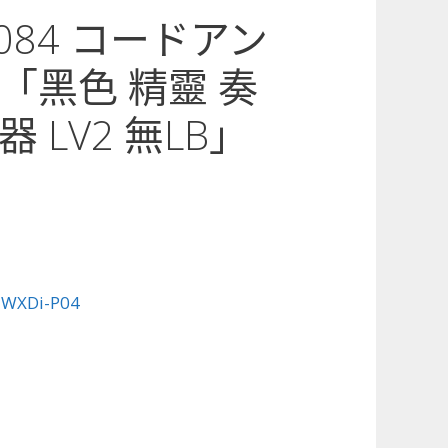
4-084 コードアン
「黑色 精靈 奏
 LV2 無LB」
:
WXDi-P04