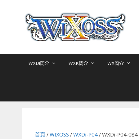
跳
至
主
要
內
容
WXDi簡介
WXK簡介
WX簡介
首頁
/
WIXOSS
/
WXDi-P04
/ WXDi-P04