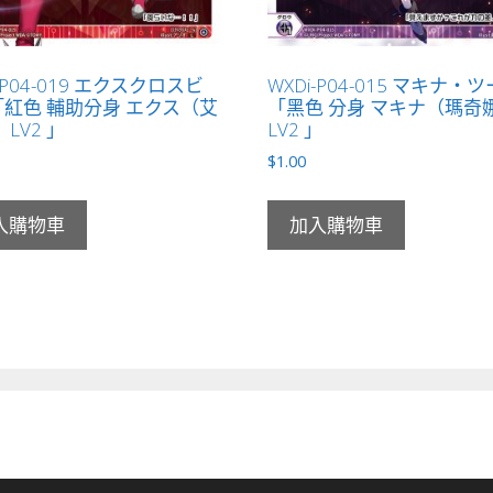
-P04-019 エクスクロスビ
WXDi-P04-015 マキナ・ツ
紅色 輔助分身 エクス（艾
「黑色 分身 マキナ（瑪奇
 LV2 」
LV2 」
$
1.00
入購物車
加入購物車