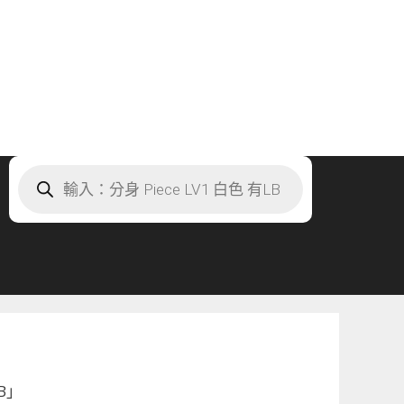
Products
search
B」