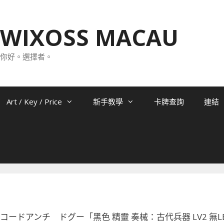
WIXOSS MACAU
你好。選擇者。
Art / Key / Price
新手教學
卡牌查詢
連結
-084 コードアンチ ドグー「黑色 精靈 奏械：古代兵器 LV2 無L