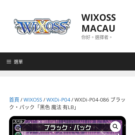
跳
至
WIXOSS
主
MACAU
要
內
你好。選擇者。
容
選單
首頁
/
WIXOSS
/
WXDi-P04
/ WXDi-P04-086 ブラッ
ク・パック「黑色 魔法 有LB」