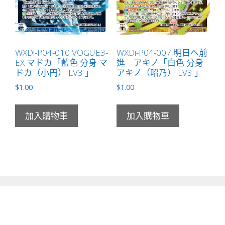
WXDi-P04-010 VOGUE3-
WXDi-P04-007 明日へ前
EX マドカ「藍色 分身 マ
進 アキノ「白色 分身
ドカ（小円） LV3 」
アキノ（昭乃） LV3 」
$
1.00
$
1.00
加入購物車
加入購物車