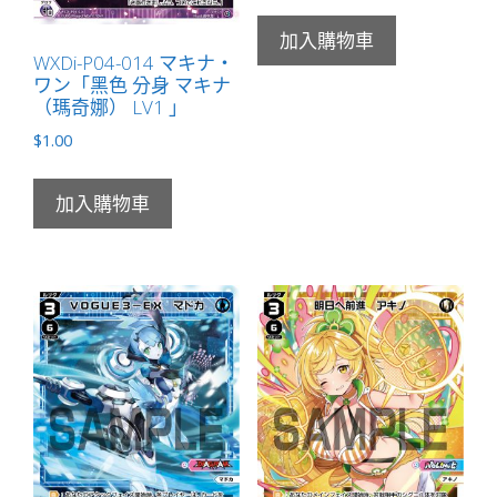
加入購物車
WXDi-P04-014 マキナ・
ワン「黑色 分身 マキナ
（瑪奇娜） LV1 」
$
1.00
加入購物車