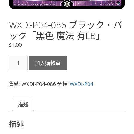
WXDi-P04-086 ブラック・パ
ック「黑色 魔法 有LB」
$
1.00
WXDi-
加入購物車
P04-
086
ブ
貨號:
WXDi-P04-086
分類:
WXDi-P04
ラ
ッ
ク・
描述
パ
ッ
描述
ク