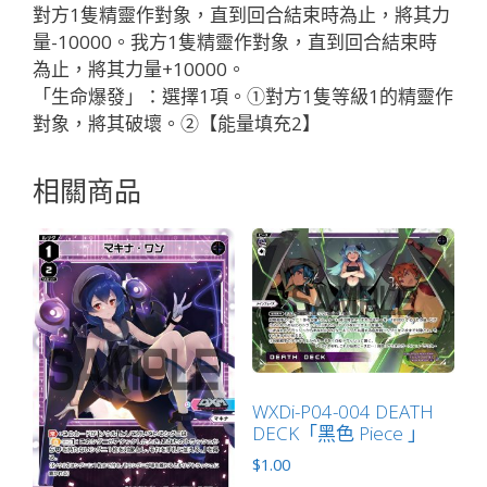
「黑
對方1隻精靈作對象，直到回合結束時為止，將其力
色
量-10000。我方1隻精靈作對象，直到回合結束時
魔
為止，將其力量+10000。
法
「生命爆發」：選擇1項。①對方1隻等級1的精靈作
有
對象，將其破壞。②【能量填充2】
LB」
數
相關商品
量
WXDi-P04-004 DEATH
DECK「黑色 Piece 」
$
1.00