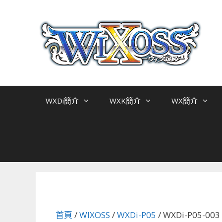
跳
至
主
要
內
容
WXDi簡介
WXK簡介
WX簡介
首頁
/
WIXOSS
/
WXDi-P05
/ WXDi-P05-0