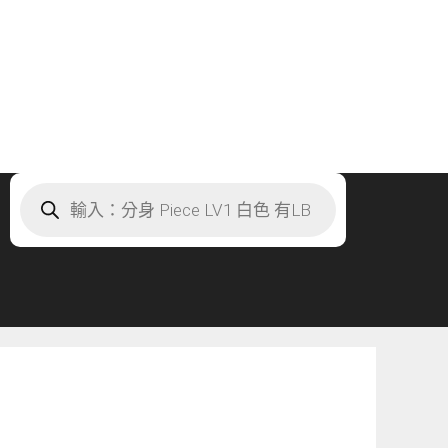
Products
search