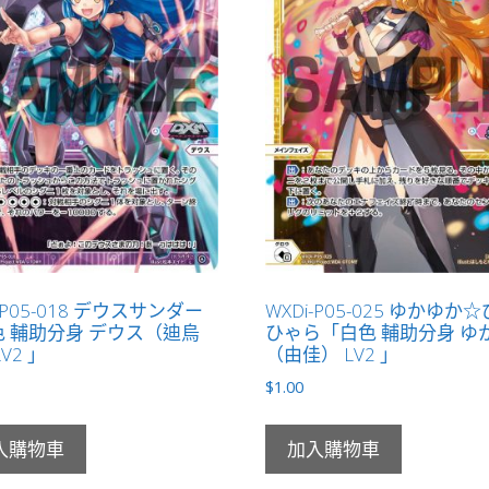
-P05-018 デウスサンダー
WXDi-P05-025 ゆかゆか
 輔助分身 デウス（迪烏
ひゃら「白色 輔助分身 ゆ
V2 」
（由佳） LV2 」
$
1.00
入購物車
加入購物車