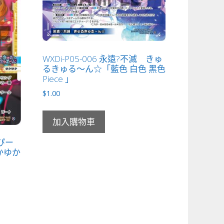
WXDi-P05-006 永遠?不滅 きゅ
るきゅる～ん☆「藍色 白色 黑色
Piece 」
$
1.00
加入購物車
☆ぴー
かゆか