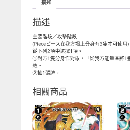
描述
描述
主要階段／攻擊階段
(Pieceピース在我方場上分身有3隻才可使用)
從下列2項中選擇1項。
①對方1隻分身作對象，「從我方能量區將1
效。
②抽1張牌。
相關商品