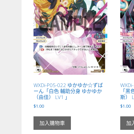
WXDi-P05-022 ゆかゆか☆ずば
WXDi
ーん「白色 輔助分身 ゆかゆか
「黑色
（由佳） LV1 」
斯） L
$
1.00
$
1.00
加入購物車
加