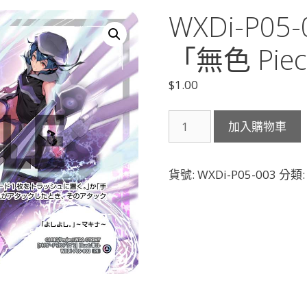
WXDi-P0
「無色 Piec
$
1.00
WXDi-
加入購物車
P05-
003
Ｍ．
貨號:
WXDi-P05-003
分類
Ｇ．
Ｄ．
「無
色
Piece
」
數
量