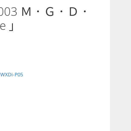
5-003 Ｍ．Ｇ．Ｄ．
e 」
:
WXDi-P05