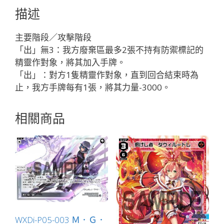
ど
描述
が
ー
主要階段／攻擊階段
ん
「出」無3：我方廢棄區最多2張不持有防禦標記的
「黑
精靈作對象，將其加入手牌。
色
「出」：對方1隻精靈作對象，直到回合結束時為
輔
止，我方手牌每有1張，將其力量-3000。
助
分
相關商品
身
ま
ほ
ま
ほ
（真
帆）
LV2
」
WXDi-P05-003 Ｍ．Ｇ．