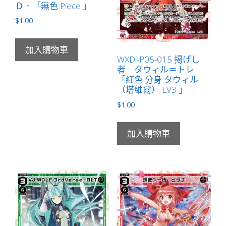
Ｄ．「無色 Piece 」
數
量
$
1.00
加入購物車
WXDi-P05-015 掲げし
者 タウィル＝トレ
「紅色 分身 タウィル
（塔維爾） LV3 」
$
1.00
加入購物車