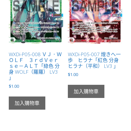
WXDi-P05-008 ＶＪ．Ｗ
WXDi-P05-007 煌きへ一
ＯＬＦ ３ｒｄＶｅｒ
歩 ヒラナ「紅色 分身
ｓｅ－ＡＬＴ「綠色 分
ヒラナ（平和） LV3 」
身 WOLF（羅羅） LV3
$
1.00
」
$
1.00
加入購物車
加入購物車