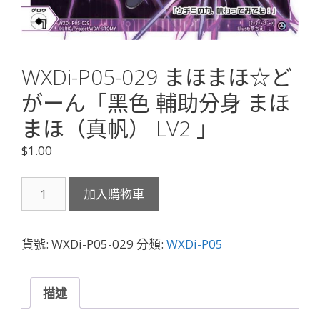
WXDi-P05-029 まほまほ☆ど
がーん「黑色 輔助分身 まほ
まほ（真帆） LV2 」
$
1.00
WXDi-
加入購物車
P05-
029
ま
貨號:
WXDi-P05-029
分類:
WXDi-P05
ほ
ま
ほ
描述
☆