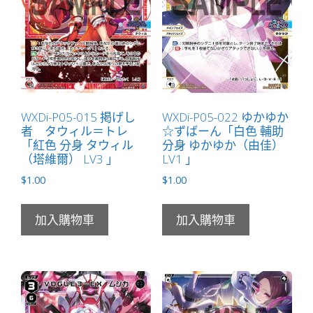
量
WXDi-P05-015 掲げし
WXDi-P05-022 ゆかゆか
者 タウィル＝トレ
☆ずばーん「白色 輔助
「紅色 分身 タウィル
分身 ゆかゆか（由佳）
（塔維爾） LV3 」
LV1 」
$
1.00
$
1.00
加入購物車
加入購物車