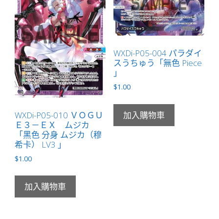
WXDi-P05-004 パラダイ
スうちゅう「無色 Piece
」
$
1.00
WXDi-P05-010 ＶＯＧＵ
加入購物車
Ｅ３－ＥＸ ムジカ
「黑色 分身 ムジカ（穆
希卡） LV3 」
$
1.00
加入購物車