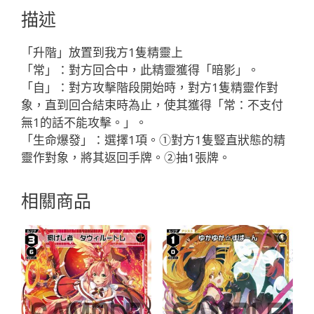
モ
描述
ゼ
ン
「升階」放置到我方1隻精靈上
「白
「常」：對方回合中，此精靈獲得「暗影」。
色
「自」：對方攻擊階段開始時，對方1隻精靈作對
精
象，直到回合結束時為止，使其獲得「常：不支付
靈
無1的話不能攻擊。」。
SR
「生命爆發」：選擇1項。①對方1隻豎直狀態的精
奏
靈作對象，將其返回手牌。②抽1張牌。
生：
怪
相關商品
異
LV3
升
階
有
LB」
數