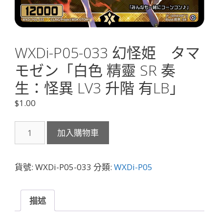
WXDi-P05-033 幻怪姫 タマ
モゼン「白色 精靈 SR 奏
生：怪異 LV3 升階 有LB」
$
1.00
WXDi-
加入購物車
P05-
033
幻
貨號:
WXDi-P05-033
分類:
WXDi-P05
怪
姫
タ
描述
マ