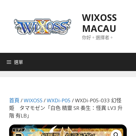
跳
至
WIXOSS
主
MACAU
要
內
你好。選擇者。
容
選單
首頁
/
WIXOSS
/
WXDi-P05
/ WXDi-P05-033 幻怪
姫 タマモゼン「白色 精靈 SR 奏生：怪異 LV3 升
階 有LB」