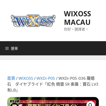
跳
至
WIXOSS
主
MACAU
要
內
你好。選擇者。
容
選單
首頁
/
WIXOSS
/
WXDi-P05
/ WXDi-P05-036 羅婚
石 ダイヤブライド「紅色 精靈 SR 奏羅：寶石 LV3
有LB」