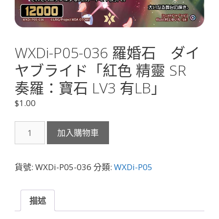
WXDi-P05-036 羅婚石 ダイ
ヤブライド「紅色 精靈 SR
奏羅：寶石 LV3 有LB」
$
1.00
WXDi-
加入購物車
P05-
036
羅
貨號:
WXDi-P05-036
分類:
WXDi-P05
婚
石
ダ
描述
イ