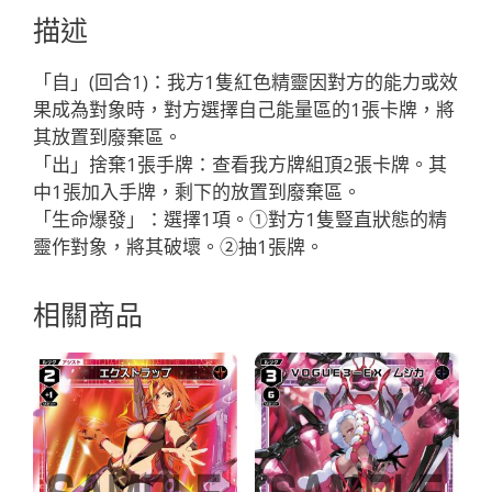
ヤ
描述
ブ
ラ
「自」(回合1)：我方1隻紅色精靈因對方的能力或效
イ
果成為對象時，對方選擇自己能量區的1張卡牌，將
ド
其放置到廢棄區。
「紅
「出」捨棄1張手牌：查看我方牌組頂2張卡牌。其
色
中1張加入手牌，剩下的放置到廢棄區。
精
「生命爆發」：選擇1項。①對方1隻豎直狀態的精
靈
靈作對象，將其破壞。②抽1張牌。
SR
奏
相關商品
羅：
寶
石
LV3
有
LB」
數