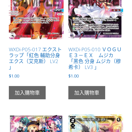
量
WXDi-P05-017 エクスト
WXDi-P05-010 ＶＯＧＵ
ラップ「紅色 輔助分身
Ｅ３－ＥＸ ムジカ
エクス（艾克斯） LV2
「黑色 分身 ムジカ（穆
」
希卡） LV3 」
$
1.00
$
1.00
加入購物車
加入購物車