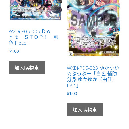
WXDi-P05-005 Ｄｏ
ｎ’ｔ ＳＴＯＰ！「無
色 Piece 」
$
1.00
WXDi-P05-023 ゆかゆか
加入購物車
☆ぶっぶー「白色 輔助
分身 ゆかゆか（由佳）
LV2 」
$
1.00
加入購物車