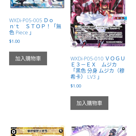
WXDi-P05-005 Ｄｏ
ｎ’ｔ ＳＴＯＰ！「無
色 Piece 」
$
1.00
WXDi-P05-010 ＶＯＧＵ
加入購物車
Ｅ３－ＥＸ ムジカ
「黑色 分身 ムジカ（穆
希卡） LV3 」
$
1.00
加入購物車