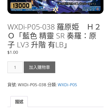
WXDi-P05-038 羅原姫 Ｈ２
Ｏ「藍色 精靈 SR 奏羅：原
子 LV3 升階 有LB」
$
1.00
WXDi-
加入購物車
P05-
038
羅
貨號:
WXDi-P05-038
分類:
WXDi-P05
原
姫
Ｈ
描述
２