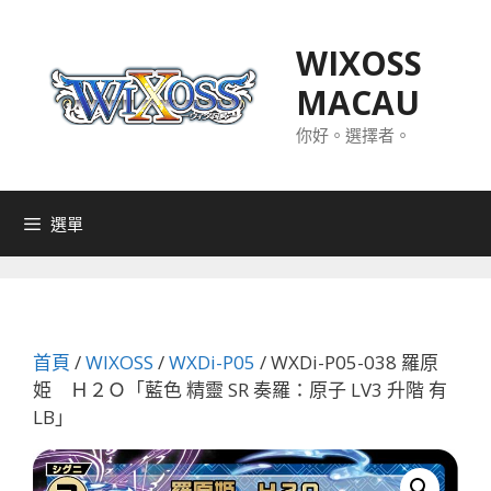
跳
至
WIXOSS
主
MACAU
要
內
你好。選擇者。
容
選單
首頁
/
WIXOSS
/
WXDi-P05
/ WXDi-P05-038 羅原
姫 Ｈ２Ｏ「藍色 精靈 SR 奏羅：原子 LV3 升階 有
LB」