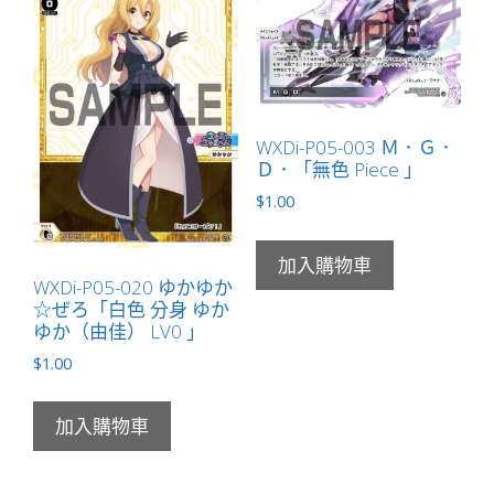
WXDi-P05-003 Ｍ．Ｇ．
Ｄ．「無色 Piece 」
$
1.00
加入購物車
WXDi-P05-020 ゆかゆか
☆ぜろ「白色 分身 ゆか
ゆか（由佳） LV0 」
$
1.00
加入購物車