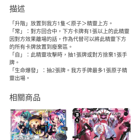
Ｏ
描述
「藍
色
「升階」放置到我方1隻＜原子＞精靈上方。
精
「常」：對方回合中，下方卡牌有1張以上的此精靈
靈
因對方效果離場的話，作為代替可以將此精靈下方
SR
的所有卡牌放置到廢棄區。
奏
「自」：此精靈攻擊時，抽1張牌或對方捨棄1張手
羅：
牌。
原
「生命爆發」：抽2張牌。我方手牌最多1張原子精
子
靈出場。
LV3
升
相關商品
階
有
LB」
數
量