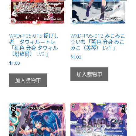
WXDi-P05-015 掲げし
WXDi-P05-012 みこみこ
者 タウィル＝トレ
☆いち「藍色 分身 みこ
「紅色 分身 タウィル
みこ（美琴） LV1 」
（塔維爾） LV3 」
$
1.00
$
1.00
加入購物車
加入購物車