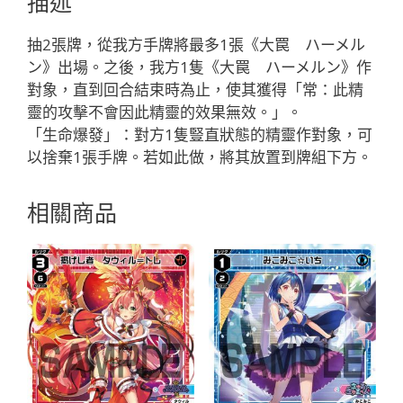
描述
Ｓ
Ｔ
抽2張牌，從我方手牌將最多1張《大罠 ハーメル
Ｅ
ン》出場。之後，我方1隻《大罠 ハーメルン》作
Ｐ
對象，直到回合結束時為止，使其獲得「常：此精
「藍
靈的攻擊不會因此精靈的效果無效。」。
色
「生命爆發」：對方1隻豎直狀態的精靈作對象，可
魔
以捨棄1張手牌。若如此做，將其放置到牌組下方。
法
有
相關商品
LB」
數
量