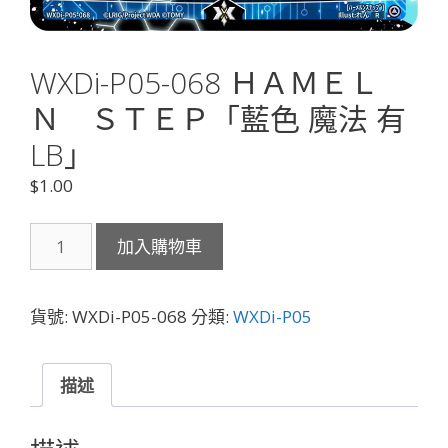
WXDi-P05-068 ＨＡＭＥＬ
Ｎ ＳＴＥＰ「藍色 魔法 有
LB」
$
1.00
WXDi-
加入購物車
P05-
068
Ｈ
貨號:
WXDi-P05-068
分類:
WXDi-P05
Ａ
Ｍ
Ｅ
描述
Ｌ
Ｎ