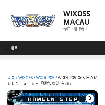
跳
至
WIXOSS
主
MACAU
要
內
你好。選擇者。
容
選單
首頁
/
WIXOSS
/
WXDi-P05
/ WXDi-P05-068 ＨＡＭ
ＥＬＮ ＳＴＥＰ「藍色 魔法 有LB」