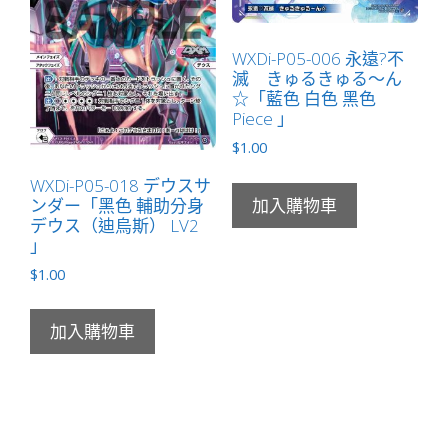
WXDi-P05-006 永遠?不
滅 きゅるきゅる～ん
☆「藍色 白色 黑色
Piece 」
$
1.00
WXDi-P05-018 デウスサ
ンダー「黑色 輔助分身
加入購物車
デウス（迪烏斯） LV2
」
$
1.00
加入購物車