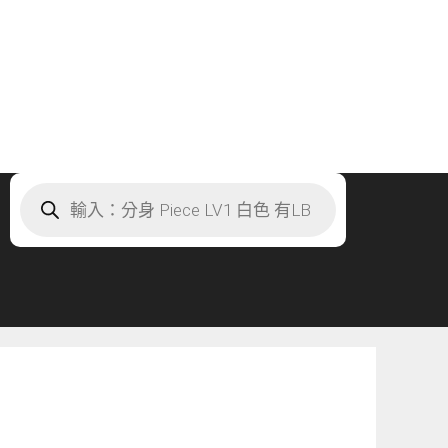
Products
search