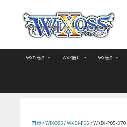
跳
至
主
要
內
容
WXDi簡介
WXK簡介
WX簡介
首頁
/
WIXOSS
/
WXDi-P05
/ WXDi-P05