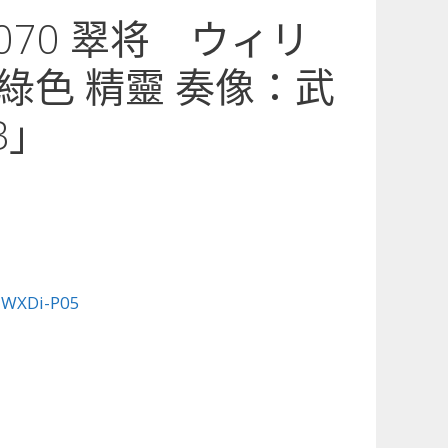
5-070 翠将 ウィリ
綠色 精靈 奏像：武
B」
:
WXDi-P05