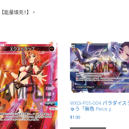
【能量填充1】。
WXDi-P05-004 パラダイ
ゅう「無色 Piece 」
$
1.00