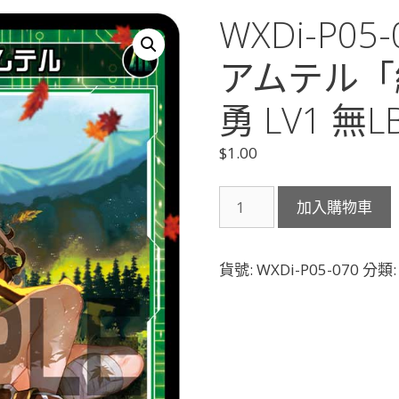
WXDi-P0
アムテル「
勇 LV1 無L
$
1.00
WXDi-
加入購物車
P05-
070
翠
貨號:
WXDi-P05-070
分類
将
ウ
ィ
リ
ア
ム