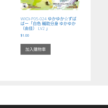
WXDi-P05-024 ゆかゆか☆ずば
ばー「白色 輔助分身 ゆかゆか
（由佳） LV2 」
$
1.00
加入購物車