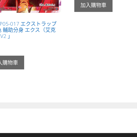
加入購物車
-P05-017 エクストラップ
 輔助分身 エクス（艾克
V2 」
入購物車