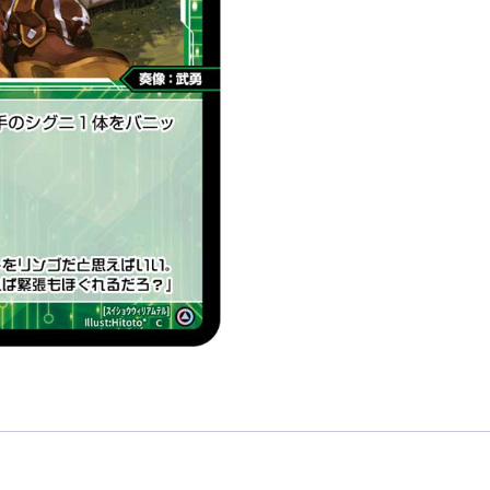
テ
ル
「綠
色
精
靈
奏
像：
武
勇
LV1
無
LB」
數
量