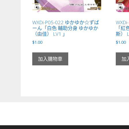
WXDi-P05-022 ゆかゆか☆ずば
WXDi
ーん「白色 輔助分身 ゆかゆか
「紅色
（由佳） LV1 」
斯） L
$
1.00
$
1.00
加入購物車
加