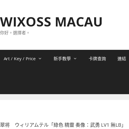
WIXOSS MACAU
你好。選擇者。
Art / Key / Price
新手教學
卡牌查詢
連結
-070 翠将 ウィリアムテル「綠色 精靈 奏像：武勇 LV1 無LB」