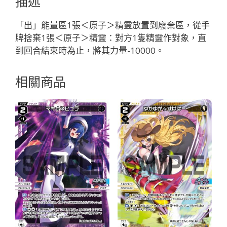
描述
精
靈
「出」能量區1張＜原子＞精靈放置到廢棄區，從手
奏
牌捨棄1張＜原子＞精靈：對方1隻精靈作對象，直
羅：
到回合結束時為止，將其力量-10000。
原
子
相關商品
LV2
無
LB」
數
量