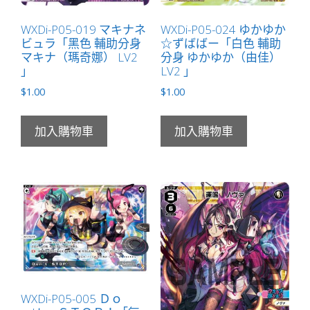
WXDi-P05-019 マキナネ
WXDi-P05-024 ゆかゆか
ビュラ「黑色 輔助分身
☆ずばばー「白色 輔助
マキナ（瑪奇娜） LV2
分身 ゆかゆか（由佳）
」
LV2 」
$
1.00
$
1.00
加入購物車
加入購物車
WXDi-P05-005 Ｄｏ