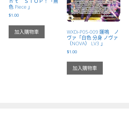
ｎ’ｔ ＳＴＯＰ！「無
色 Piece 」
$
1.00
WXDi-P05-009 運鳴 ノ
加入購物車
ヴァ「白色 分身 ノヴァ
（NOVA） LV3 」
$
1.00
加入購物車