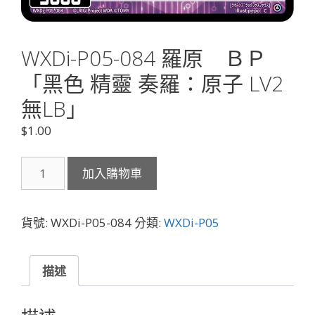
WXDi-P05-084 羅原 ＢＰ
「黑色 精靈 奏羅：原子 LV2
無LB」
$
1.00
WXDi-
加入購物車
P05-
084
羅
貨號:
WXDi-P05-084
分類:
WXDi-P05
原
Ｂ
Ｐ
描述
「黑
色