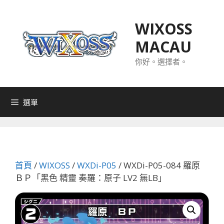
跳
至
WIXOSS
主
MACAU
要
內
你好。選擇者。
容
選單
首頁
/
WIXOSS
/
WXDi-P05
/ WXDi-P05-084 羅原
ＢＰ「黑色 精靈 奏羅：原子 LV2 無LB」