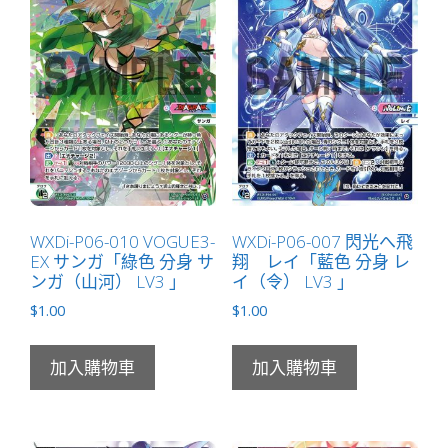
WXDi-P06-010 VOGUE3-
WXDi-P06-007 閃光へ飛
EX サンガ「綠色 分身 サ
翔 レイ「藍色 分身 レ
ンガ（山河） LV3 」
イ（令） LV3 」
$
1.00
$
1.00
加入購物車
加入購物車