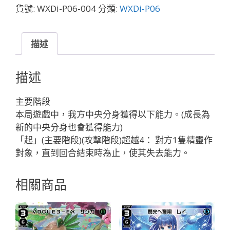
イ
貨號:
WXDi-P06-004
分類:
WXDi-P06
ノ
セ
ン
描述
ト・
ワ
描述
ン
ピ
主要階段
ー
本局遊戲中，我方中央分身獲得以下能力。(成長為
ス
新的中央分身也會獲得能力)
「白
「起」(主要階段)(攻擊階段)超越4： 對方1隻精靈作
色
對象，直到回合結束時為止，使其失去能力。
Piece
」
相關商品
數
量