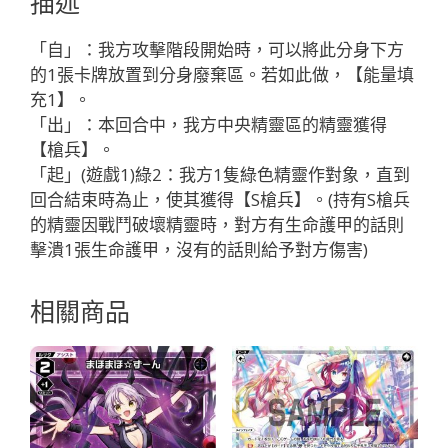
描述
バ
ン
「自」：我方攻擊階段開始時，可以將此分身下方
「綠
的1張卡牌放置到分身廢棄區。若如此做，【能量填
色
充1】。
分
「出」：本回合中，我方中央精靈區的精靈獲得
身
【槍兵】。
バ
「起」(遊戲1)綠2：我方1隻綠色精靈作對象，直到
ン
回合結束時為止，使其獲得【S槍兵】。(持有S槍兵
（班）
的精靈因戰鬥破壞精靈時，對方有生命護甲的話則
LV3
擊潰1張生命護甲，沒有的話則給予對方傷害)
」
數
相關商品
量