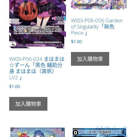
WXDi-P06-006 Garden
of Singularity「無色
Piece 」
$
1.00
WXDi-P06-024 まほまほ
加入購物車
☆ずーん「黑色 輔助分
身 まほまほ（真帆）
LV2 」
$
1.00
加入購物車