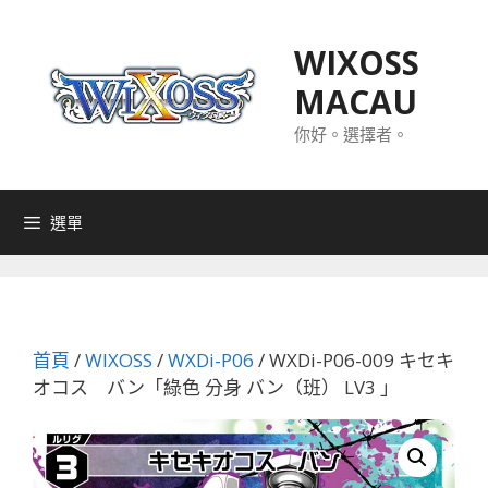
跳
至
WIXOSS
主
MACAU
要
內
你好。選擇者。
容
選單
首頁
/
WIXOSS
/
WXDi-P06
/ WXDi-P06-009 キセキ
オコス バン「綠色 分身 バン（班） LV3 」