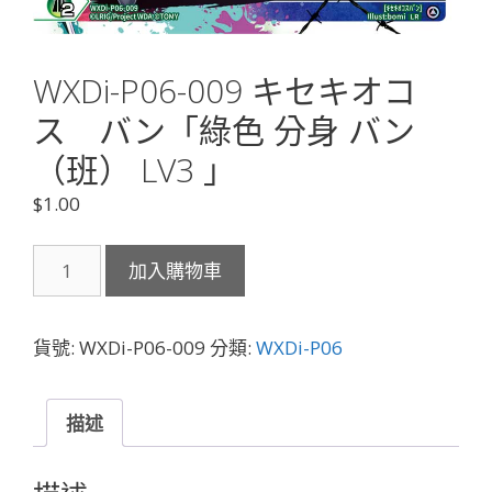
WXDi-P06-009 キセキオコ
ス バン「綠色 分身 バン
（班） LV3 」
$
1.00
WXDi-
加入購物車
P06-
009
キ
貨號:
WXDi-P06-009
分類:
WXDi-P06
セ
キ
オ
描述
コ
ス