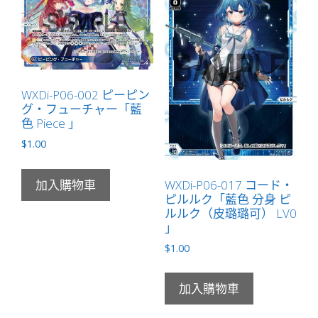
WXDi-P06-002 ピーピン
グ・フューチャー「藍
色 Piece 」
$
1.00
WXDi-P06-017 コード・
加入購物車
ピルルク「藍色 分身 ピ
ルルク（皮璐璐可） LV0
」
$
1.00
加入購物車