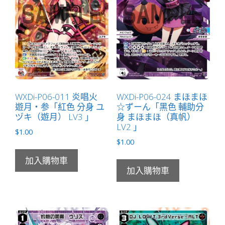
WXDi-P06-011 炎唱火
WXDi-P06-024 まほまほ
遊月・参「紅色 分身 ユ
☆ずーん「黑色 輔助分
ヅキ（遊月） LV3 」
身 まほまほ（真帆）
LV2 」
$
1.00
$
1.00
加入購物車
加入購物車