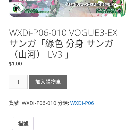
WXDi-P06-010 VOGUE3-EX
サンガ「綠色 分身 サンガ
（山河） LV3 」
$
1.00
WXDi-
加入購物車
P06-
010
VOGUE3-
貨號:
WXDi-P06-010
分類:
WXDi-P06
EX
サ
ン
描述
ガ