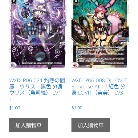
WXDi-P06-021 灼熱の閻
WXDi-P06-008 DJ.LOVIT
魔 ウリス「黑色 分身
3rdVerse-ALT「紅色 分
ウリス（烏莉絲） LV1
身 LOVIT（美美） LV3
」
」
$
1.00
$
1.00
加入購物車
加入購物車