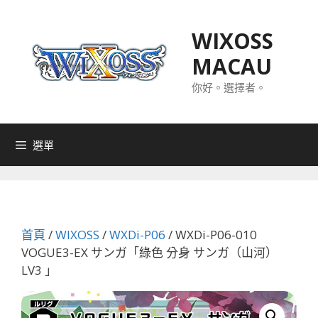
跳
至
WIXOSS
主
MACAU
要
內
你好。選擇者。
容
選單
首頁
/
WIXOSS
/
WXDi-P06
/ WXDi-P06-010
VOGUE3-EX サンガ「綠色 分身 サンガ（山河）
LV3 」