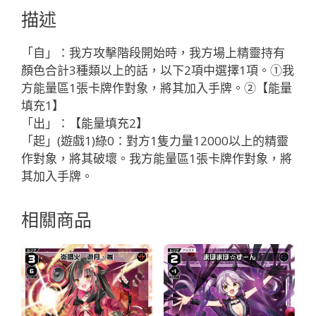
「綠
描述
色
分
「自」：我方攻擊階段開始時，我方場上精靈持有
身
顏色合計3種類以上的話，以下2項中選擇1項。①我
サ
方能量區1張卡牌作對象，將其加入手牌。②【能量
ン
填充1】
ガ
「出」：【能量填充2】
（山
「起」(遊戲1)綠0：對方1隻力量12000以上的精靈
河）
作對象，將其破壞。我方能量區1張卡牌作對象，將
LV3
其加入手牌。
」
數
相關商品
量