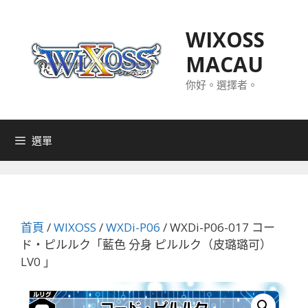
跳
至
WIXOSS
主
MACAU
要
內
你好。選擇者。
容
選單
首頁
/
WIXOSS
/
WXDi-P06
/ WXDi-P06-017 コー
ド・ピルルク「藍色 分身 ピルルク（皮璐璐可）
LV0 」