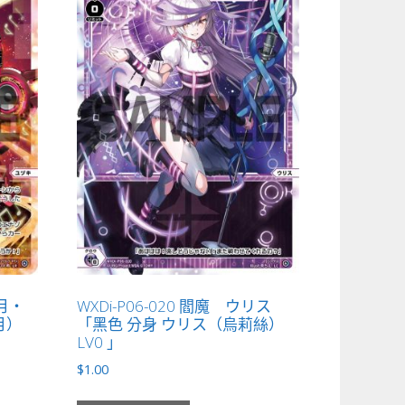
遊月・
WXDi-P06-020 閻魔 ウリス
月）
「黑色 分身 ウリス（烏莉絲）
LV0 」
$
1.00