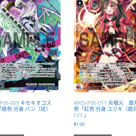
i-P06-009 キセキオコス
WXDi-P06-011 炎唱火 
綠色 分身 バン（班）
参「紅色 分身 ユヅキ（遊
」
LV3 」
$
1.00