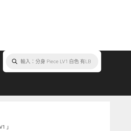
Products
search
V1 」