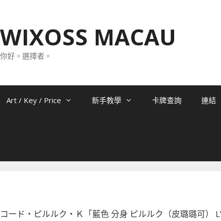
WIXOSS MACAU
你好。選擇者。
Art / Key / Price
新手教學
卡牌查詢
連結
-018 コード・ピルルク・Ｋ「藍色 分身 ピルルク（皮璐璐可） L