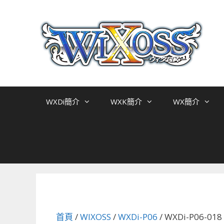
跳
至
主
要
內
容
WXDi簡介
WXK簡介
WX簡介
首頁
/
WIXOSS
/
WXDi-P06
/ WXDi-P06