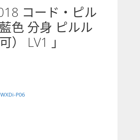
6-018 コード・ピル
藍色 分身 ピルル
） LV1 」
:
WXDi-P06