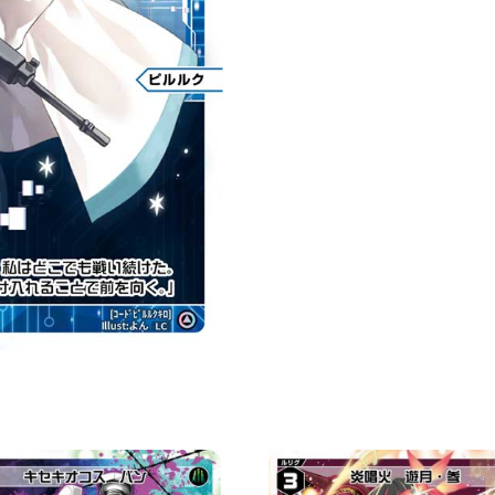
Ｋ
「藍
色
分
身
ピ
ル
ル
ク
（皮
璐
璐
可）
LV1
」
數
量