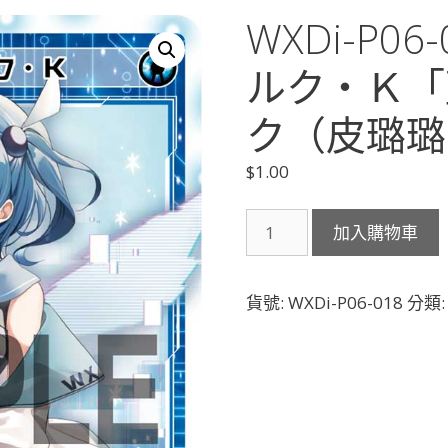
WXDi-P0
ルク・Ｋ「
ク（皮璐璐可
$
1.00
WXDi-
加入購物車
P06-
018
コ
貨號:
WXDi-P06-018
分類
ー
ド・
ピ
ル
ル
ク・