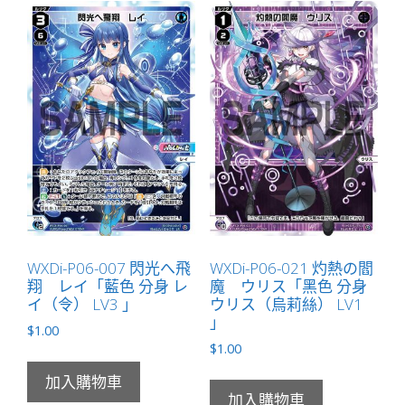
WXDi-P06-007 閃光へ飛
WXDi-P06-021 灼熱の閻
翔 レイ「藍色 分身 レ
魔 ウリス「黑色 分身
イ（令） LV3 」
ウリス（烏莉絲） LV1
」
$
1.00
$
1.00
加入購物車
加入購物車