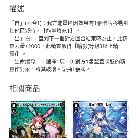
メ
描述
モ
リ
「自」(回合1)：我方能量區因效果有1張卡牌移動到
ア
其他區域時，【能量填充1】。
「綠
「出」白1：直到下一個對方回合結束時為止，此精
色
靈力量+2000，此精靈獲得【暗影(等級3以上精
精
靈)】。
靈
「生命爆發」：選擇1項。①對方1隻豎直狀態的精
SR
靈作對象，將其破壞。②抽1張牌。
奏
像：
相關商品
美
巧
LV3
有
LB」
數
量