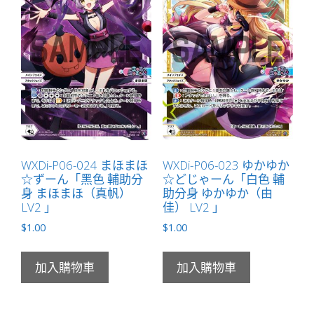
WXDi-P06-024 まほまほ
WXDi-P06-023 ゆかゆか
☆ずーん「黑色 輔助分
☆どじゃーん「白色 輔
身 まほまほ（真帆）
助分身 ゆかゆか（由
LV2 」
佳） LV2 」
$
1.00
$
1.00
加入購物車
加入購物車