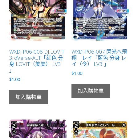
WXDi-P06-008 DJ.LOVIT
WXDi-P06-007 閃光へ飛
3rdVerse-ALT「紅色 分
翔 レイ「藍色 分身 レ
身 LOVIT（美美） LV3
イ（令） LV3 」
」
$
1.00
$
1.00
加入購物車
加入購物車