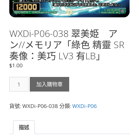
WXDi-P06-038 翠美姫 ア
ン//メモリア「綠色 精靈 SR
奏像：美巧 LV3 有LB」
$
1.00
WXDi-
加入購物車
P06-
038
翠
貨號:
WXDi-P06-038
分類:
WXDi-P06
美
姫
ア
描述
ン//