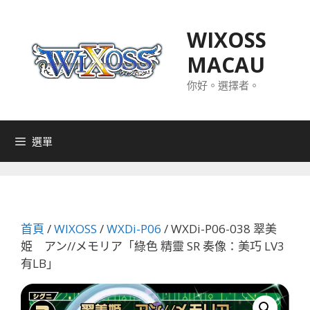
跳
至
WIXOSS
主
MACAU
要
內
你好。選擇者。
容
選單
首頁
/
WIXOSS
/
WXDi-P06
/ WXDi-P06-038 翠美
姫 アン//メモリア「綠色 精靈 SR 奏像：美巧 LV3
有LB」