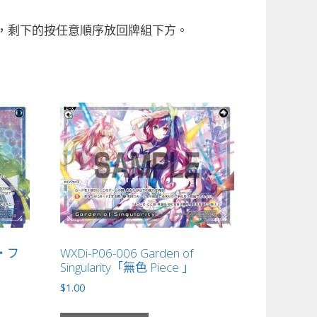
，剩下的按任意順序放回牌組下方。
グ・フ
WXDi-P06-006 Garden of
Singularity「無色 Piece 」
$
1.00