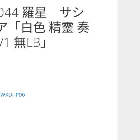
6-044 羅星 サシ
ア「白色 精靈 奏
1 無LB」
:
WXDi-P06