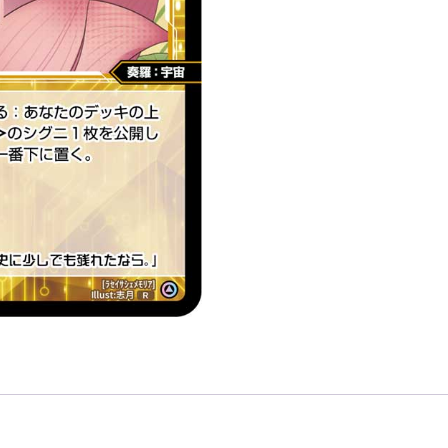
リ
ア
「白
色
精
靈
奏
羅：
宇
宙
LV1
無
LB」
數
量