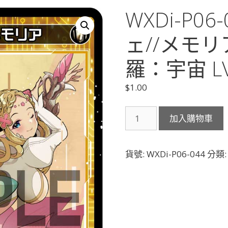
WXDi-P0
ェ//メモリ
羅：宇宙 LV
$
1.00
WXDi-
加入購物車
P06-
044
羅
貨號:
WXDi-P06-044
分類
星
サ
シ
ェ//
メ
モ