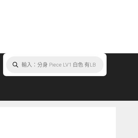
Products
search
」