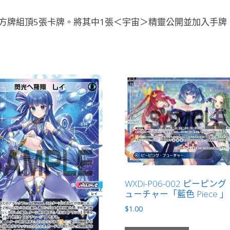
方牌組頂5張卡牌。將其中1張＜宇宙＞精靈公開並加入手牌
WXDi-P06-002 ピーピン
ューチャー「藍色 Piece 」
$
1.00