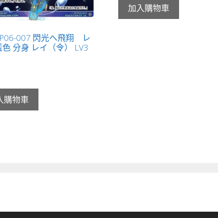
加入購物車
-P06-007 閃光へ飛翔 レ
色 分身 レイ（令） LV3
入購物車