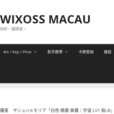
WIXOSS MACAU
你好。選擇者。
Art / Key / Price
新手教學
卡牌查詢
連結
-044 羅星 サシェ//メモリア「白色 精靈 奏羅：宇宙 LV1 無LB