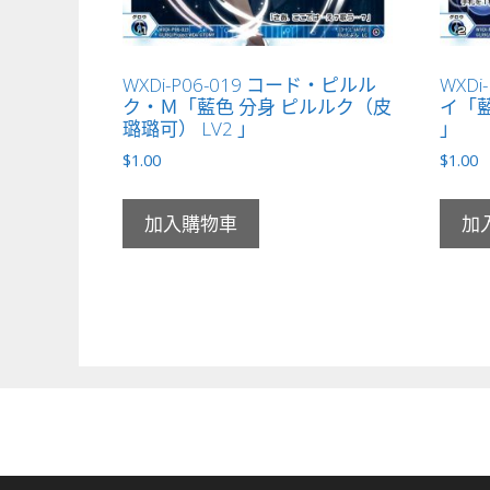
WXDi-P06-019 コード・ピルル
WXDi
ク・Ｍ「藍色 分身 ピルルク（皮
イ「藍
璐璐可） LV2 」
」
$
1.00
$
1.00
加入購物車
加