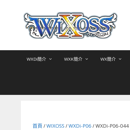
跳
至
主
要
內
容
WXDi簡介
WXK簡介
WX簡介
首頁
/
WIXOSS
/
WXDi-P06
/ WXDi-P06