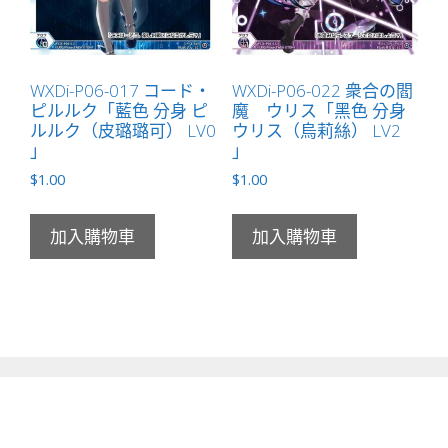
WXDi-P06-017 コード・
WXDi-P06-022 衆合の閻
ピルルク「藍色 分身 ピ
魔 ウリス「黑色 分身
ルルク（皮璐璐可） LV0
ウリス（烏莉絲） LV2
」
」
$
1.00
$
1.00
加入購物車
加入購物車