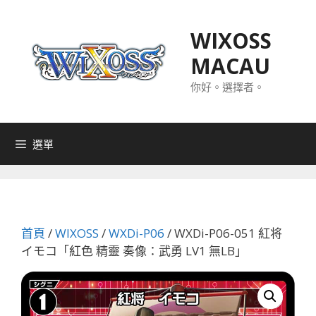
跳
至
WIXOSS
主
MACAU
要
內
你好。選擇者。
容
選單
首頁
/
WIXOSS
/
WXDi-P06
/ WXDi-P06-051 紅将
イモコ「紅色 精靈 奏像：武勇 LV1 無LB」