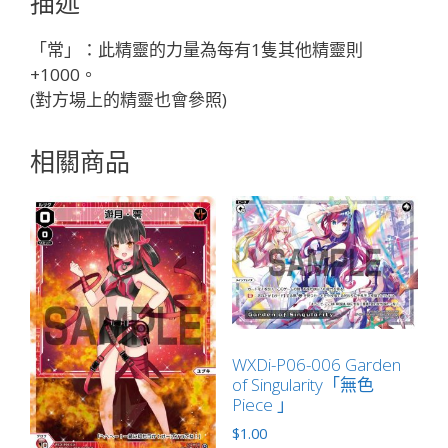
描述
色
精
「常」：此精靈的力量為每有1隻其他精靈則
靈
+1000。
奏
(對方場上的精靈也會參照)
像：
武
相關商品
勇
LV1
無
LB」
數
量
WXDi-P06-006 Garden
of Singularity「無色
Piece 」
$
1.00