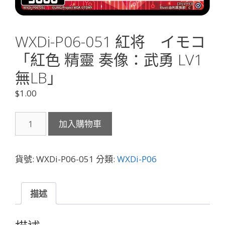
WXDi-P06-051 紅将 イモコ
「紅色 精靈 奏像：武勇 LV1
無LB」
$
1.00
WXDi-
加入購物車
P06-
051
紅
貨號:
WXDi-P06-051
分類:
WXDi-P06
将
イ
モ
描述
コ
「紅