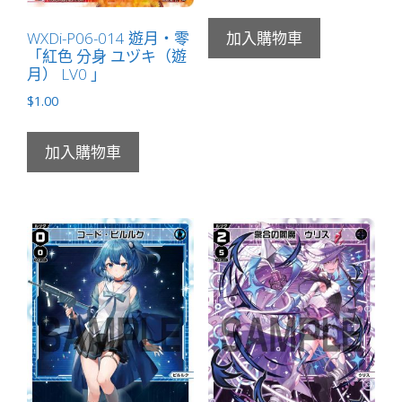
WXDi-P06-014 遊月・零
加入購物車
「紅色 分身 ユヅキ（遊
月） LV0 」
$
1.00
加入購物車