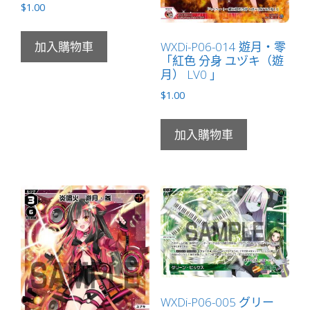
$
1.00
WXDi-P06-014 遊月・零
加入購物車
「紅色 分身 ユヅキ（遊
月） LV0 」
$
1.00
加入購物車
WXDi-P06-005 グリー