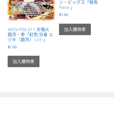
ン・ビッグス「綠色
Piece 」
$
1.00
WXDi-P06-011 炎唱火
加入購物車
遊月・参「紅色 分身 ユ
ヅキ（遊月） LV3 」
$
1.00
加入購物車