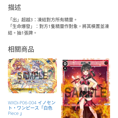
ク
描述
フ
ロ
「出」超越3：凍結對方所有精靈。
ス
「生命爆發」：對方1隻精靈作對象，將其橫置並凍
ト
結。抽1張牌。
「藍
色
相關商品
精
靈
奏
像：
惡
魔
LV2
有
LB」
WXDi-P06-004 イノセン
ト・ワンピース「白色
數
Piece 」
量