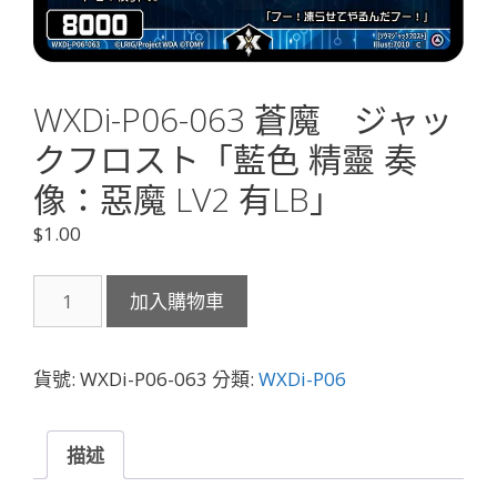
WXDi-P06-063 蒼魔 ジャッ
クフロスト「藍色 精靈 奏
像：惡魔 LV2 有LB」
$
1.00
WXDi-
加入購物車
P06-
063
蒼
貨號:
WXDi-P06-063
分類:
WXDi-P06
魔
ジ
ャ
描述
ッ