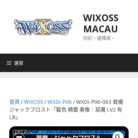
跳
至
WIXOSS
主
MACAU
要
內
你好。選擇者。
容
選單
首頁
/
WIXOSS
/
WXDi-P06
/ WXDi-P06-063 蒼魔
ジャックフロスト「藍色 精靈 奏像：惡魔 LV2 有
LB」