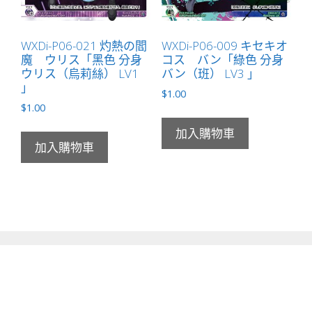
WXDi-P06-021 灼熱の閻
WXDi-P06-009 キセキオ
魔 ウリス「黑色 分身
コス バン「綠色 分身
ウリス（烏莉絲） LV1
バン（班） LV3 」
」
$
1.00
$
1.00
加入購物車
加入購物車