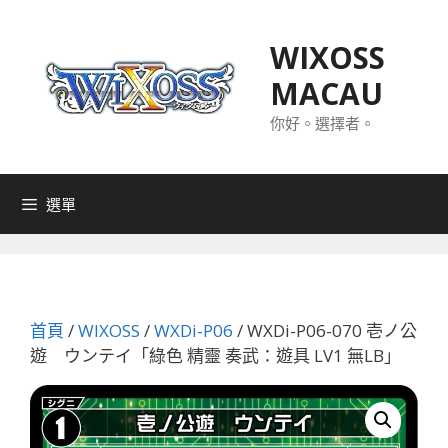
跳
至
WIXOSS
主
MACAU
要
內
你好。選擇者。
容
選單
首頁
/
WIXOSS
/
WXDi-P06
/ WXDi-P06-070 壱ノ公
遊 ウンテイ「綠色 精靈 奏武：遊具 LV1 無LB」