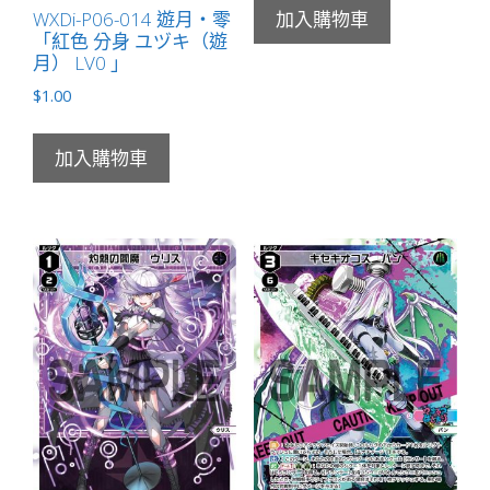
WXDi-P06-014 遊月・零
加入購物車
「紅色 分身 ユヅキ（遊
月） LV0 」
$
1.00
加入購物車