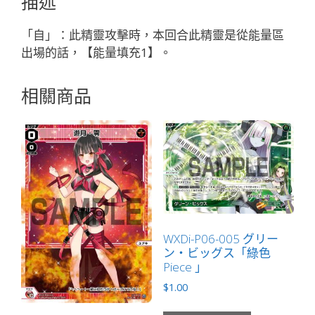
描述
テ
イ
「自」：此精靈攻擊時，本回合此精靈是從能量區
「綠
出場的話，【能量填充1】。
色
精
相關商品
靈
奏
武：
遊
具
LV1
無
LB」
數
WXDi-P06-005 グリー
ン・ビッグス「綠色
量
Piece 」
$
1.00