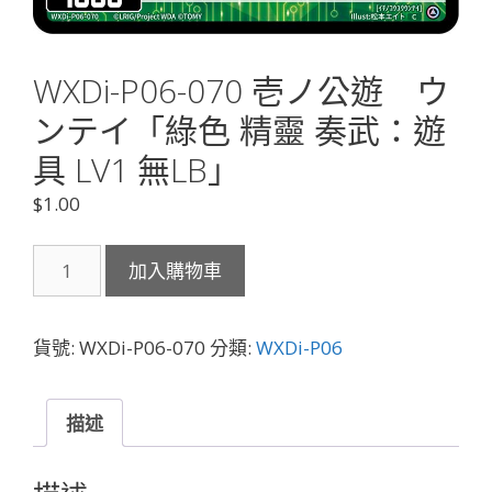
WXDi-P06-070 壱ノ公遊 ウ
ンテイ「綠色 精靈 奏武：遊
具 LV1 無LB」
$
1.00
WXDi-
加入購物車
P06-
070
壱
貨號:
WXDi-P06-070
分類:
WXDi-P06
ノ
公
遊
描述
ウ
ン