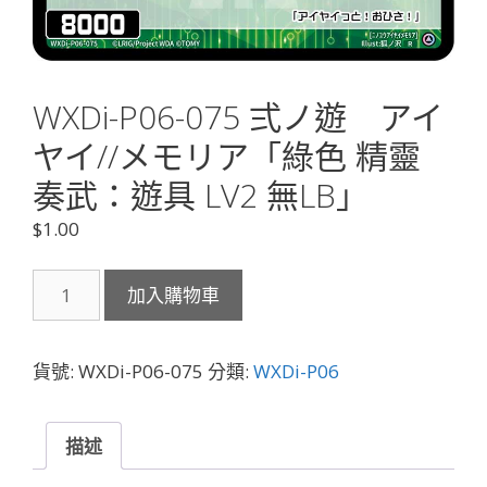
WXDi-P06-075 弍ノ遊 アイ
ヤイ//メモリア「綠色 精靈
奏武：遊具 LV2 無LB」
$
1.00
WXDi-
加入購物車
P06-
075
弍
貨號:
WXDi-P06-075
分類:
WXDi-P06
ノ
遊
ア
描述
イ