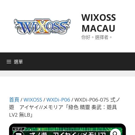
跳
至
WIXOSS
主
MACAU
要
內
你好。選擇者。
容
選單
首頁
/
WIXOSS
/
WXDi-P06
/ WXDi-P06-075 弍ノ
遊 アイヤイ//メモリア「綠色 精靈 奏武：遊具
LV2 無LB」