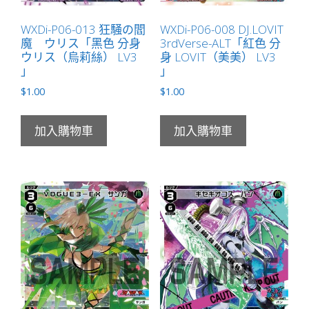
量
WXDi-P06-013 狂騒の閻
WXDi-P06-008 DJ.LOVIT
魔 ウリス「黑色 分身
3rdVerse-ALT「紅色 分
ウリス（烏莉絲） LV3
身 LOVIT（美美） LV3
」
」
$
1.00
$
1.00
加入購物車
加入購物車