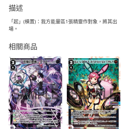
ヤ
描述
イ//
メ
「起」(橫置)：我方能量區1張精靈作對象，將其出
モ
場。
リ
ア
相關商品
「綠
色
精
靈
奏
武：
遊
具
LV2
無
LB」
數