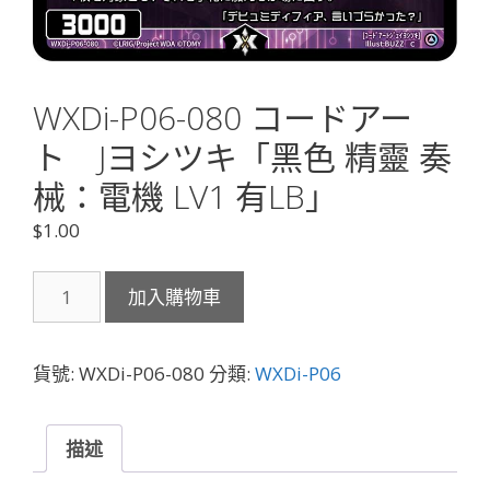
WXDi-P06-080 コードアー
ト Jヨシツキ「黑色 精靈 奏
械：電機 LV1 有LB」
$
1.00
WXDi-
加入購物車
P06-
080
コ
貨號:
WXDi-P06-080
分類:
WXDi-P06
ー
ド
ア
描述
ー