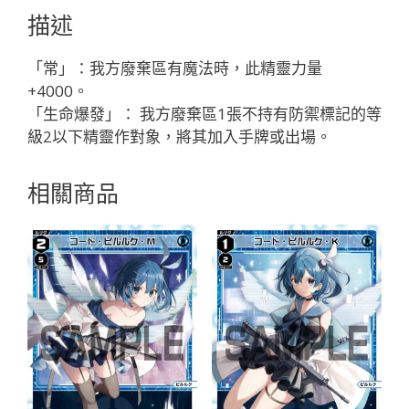
ト
描述
J
ヨ
「常」：我方廢棄區有魔法時，此精靈力量
シ
+4000。
ツ
「生命爆發」： 我方廢棄區1張不持有防禦標記的等
キ
級2以下精靈作對象，將其加入手牌或出場。
「黑
色
相關商品
精
靈
奏
械：
電
機
LV1
有
LB」
數