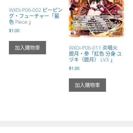
WXDi-P06-002 ピーピン
グ・フューチャー「藍
色 Piece 」
$
1.00
WXDi-P06-011 炎唱火
加入購物車
遊月・参「紅色 分身 ユ
ヅキ（遊月） LV3 」
$
1.00
加入購物車