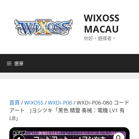
跳
至
WIXOSS
主
MACAU
要
內
你好。選擇者。
容
選單
首頁
/
WIXOSS
/
WXDi-P06
/ WXDi-P06-080 コード
アート Jヨシツキ「黑色 精靈 奏械：電機 LV1 有
LB」