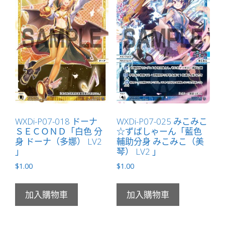
WXDi-P07-018 ドーナ
WXDi-P07-025 みこみこ
ＳＥＣＯＮＤ「白色 分
☆ずばしゃーん「藍色
身 ドーナ（多娜） LV2
輔助分身 みこみこ（美
」
琴） LV2 」
$
1.00
$
1.00
加入購物車
加入購物車