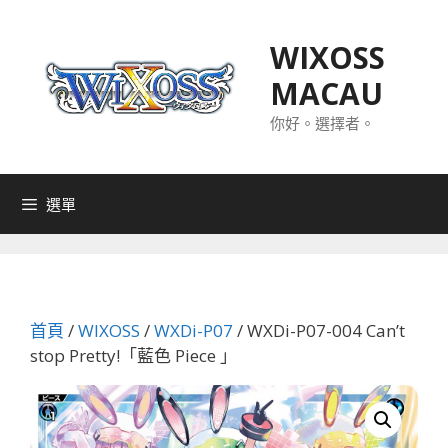
跳
至
WIXOSS
主
MACAU
要
內
你好。選擇者。
容
選單
首頁
/
WIXOSS
/
WXDi-P07
/ WXDi-P07-004 Can’t
stop Pretty!「藍色 Piece 」