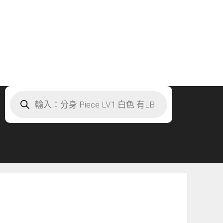
Products
search