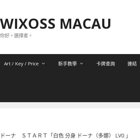
WIXOSS MACAU
你好。選擇者。
Art / Key / Price
新手教學
卡牌查詢
連結
-016 ドーナ ＳＴＡＲＴ「白色 分身 ドーナ（多娜） LV0 」