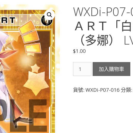
WXDi-P0
ＡＲＴ「白
（多娜） LV
$
1.00
WXDi-
加入購物車
P07-
016
ド
貨號:
WXDi-P07-016
分類
ー
ナ
Ｓ
Ｔ
Ａ
Ｒ