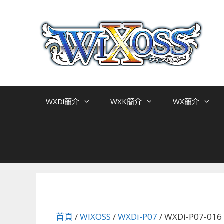
跳
至
主
要
內
容
WXDi簡介
WXK簡介
WX簡介
首頁
/
WIXOSS
/
WXDi-P07
/ WXDi-P07