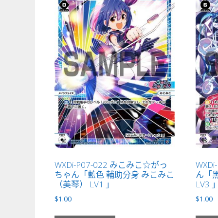
WXDi-P07-022 みこみこ☆がっ
WXDi
ちゃん「藍色 輔助分身 みこみこ
ん「黑
（美琴） LV1 」
LV3 
$
1.00
$
1.00