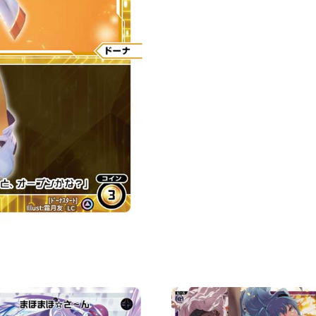
Ｔ
「白
色
分
身
ド
ー
ナ
（多
娜）
LV0
」
數
量