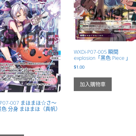
WXDi-P07-005 瞬間
explosion「黑色 Piece 」
$
1.00
加入購物車
-P07-007 まほまほ☆さ～
色 分身 まほまほ（真帆）
」