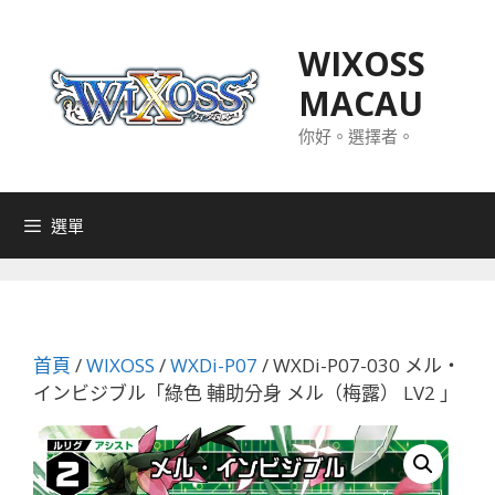
跳
至
WIXOSS
主
MACAU
要
內
你好。選擇者。
容
選單
首頁
/
WIXOSS
/
WXDi-P07
/ WXDi-P07-030 メル・
インビジブル「綠色 輔助分身 メル（梅露） LV2 」