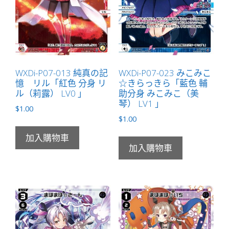
WXDi-P07-013 純真の記
WXDi-P07-023 みこみこ
憶 リル「紅色 分身 リ
☆きらっきら「藍色 輔
ル（莉露） LV0 」
助分身 みこみこ（美
琴） LV1 」
$
1.00
$
1.00
加入購物車
加入購物車