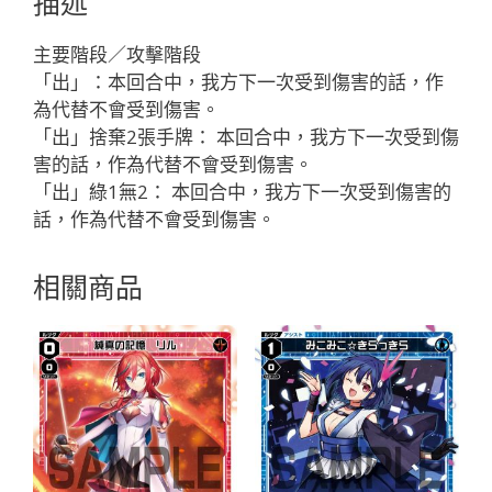
描述
ブ
ル
主要階段／攻擊階段
「綠
「出」：本回合中，我方下一次受到傷害的話，作
色
為代替不會受到傷害。
輔
「出」捨棄2張手牌： 本回合中，我方下一次受到傷
助
害的話，作為代替不會受到傷害。
分
「出」綠1無2： 本回合中，我方下一次受到傷害的
身
話，作為代替不會受到傷害。
メ
ル
相關商品
（梅
露）
LV2
」
數
量