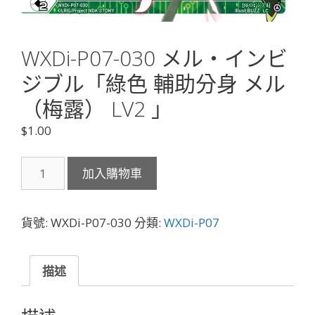
WXDi-P07-030 メル・インビ
ジブル「綠色 輔助分身 メル
（梅露） LV2 」
$
1.00
WXDi-
加入購物車
P07-
030
メ
貨號:
WXDi-P07-030
分類:
WXDi-P07
ル・
イ
ン
描述
ビ
ジ