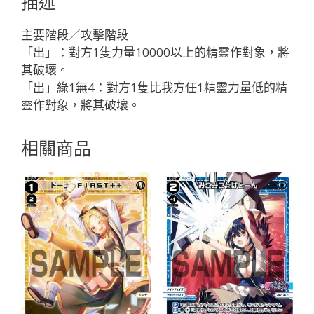
描述
ラ
ン
主要階段／攻擊階段
「綠
「出」：對方1隻力量10000以上的精靈作對象，將
色
其破壞。
輔
「出」綠1無4：對方1隻比我方任1精靈力量低的精
助
靈作對象，將其破壞。
分
身
相關商品
メ
ル
（梅
露）
LV2
」
數
量