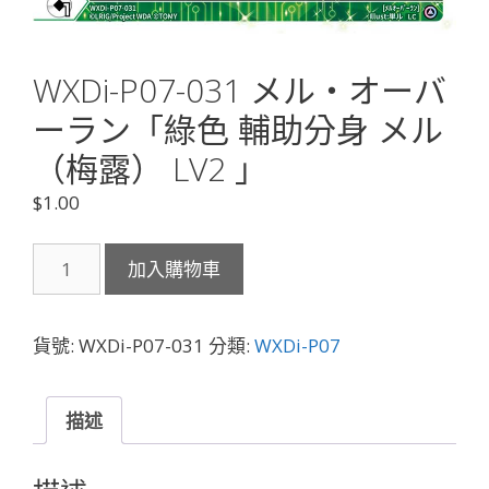
WXDi-P07-031 メル・オーバ
ーラン「綠色 輔助分身 メル
（梅露） LV2 」
$
1.00
WXDi-
加入購物車
P07-
031
メ
貨號:
WXDi-P07-031
分類:
WXDi-P07
ル・
オ
ー
描述
バ
ー