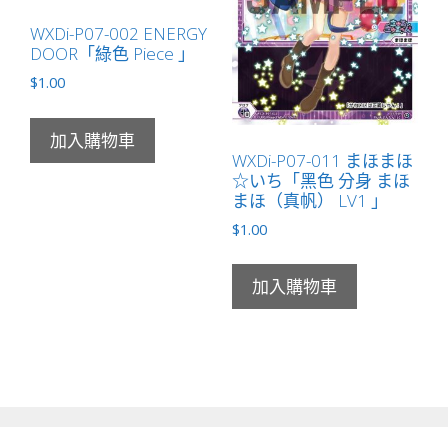
WXDi-P07-002 ENERGY
DOOR「綠色 Piece 」
$
1.00
加入購物車
WXDi-P07-011 まほまほ
☆いち「黑色 分身 まほ
まほ（真帆） LV1 」
$
1.00
加入購物車