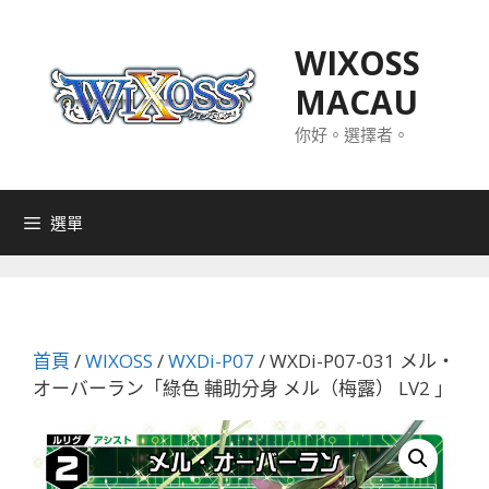
跳
至
WIXOSS
主
MACAU
要
內
你好。選擇者。
容
選單
首頁
/
WIXOSS
/
WXDi-P07
/ WXDi-P07-031 メル・
オーバーラン「綠色 輔助分身 メル（梅露） LV2 」