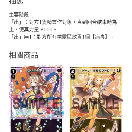
描述
色
輔
主要階段
助
「出」：對方1隻精靈作對象，直到回合結束時為
分
止，使其力量-8000。
身
「出」無1：對方所有精靈區放置1個【病毒】。
ナ
ナ
相關商品
シ
（無
名）
LV1
」
數
量