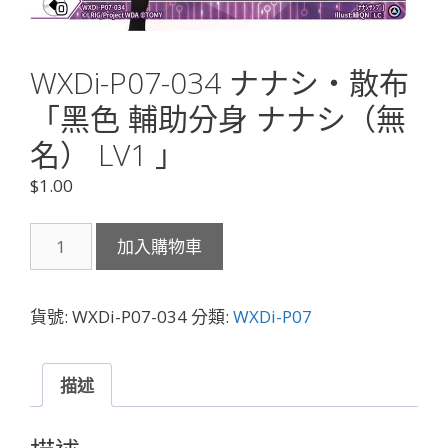
WXDi-P07-034 ナナシ・散布
「黑色 輔助分身 ナナシ（無
名） LV1 」
$
1.00
WXDi-
加入購物車
P07-
034
ナ
貨號:
WXDi-P07-034
分類:
WXDi-P07
ナ
シ・
散
描述
布
「黑