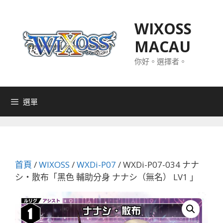
跳
至
WIXOSS
主
MACAU
要
內
你好。選擇者。
容
選單
首頁
/
WIXOSS
/
WXDi-P07
/ WXDi-P07-034 ナナ
シ・散布「黑色 輔助分身 ナナシ（無名） LV1 」