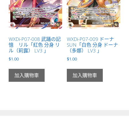
WXDi-P07-008 武踊の記
WXDi-P07-009 ドーナ
憶 リル「紅色 分身 リ
SUN「白色 分身 ドーナ
ル（莉露） LV3 」
（多娜） LV3 」
$
1.00
$
1.00
加入購物車
加入購物車