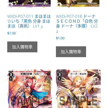
WXDi-P07-011 まほまほ
WXDi-P07-018 ドーナ
☆いち「黑色 分身 まほ
ＳＥＣＯＮＤ「白色 分
まほ（真帆） LV1 」
身 ドーナ（多娜） LV2
」
$
1.00
$
1.00
加入購物車
加入購物車