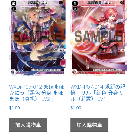
WXDi-P07-012 まほまほ
WXDi-P07-014 求新の記
☆にっ「黑色 分身 まほ
憶 リル「紅色 分身 リ
まほ（真帆） LV2 」
ル（莉露） LV1 」
$
1.00
$
1.00
加入購物車
加入購物車