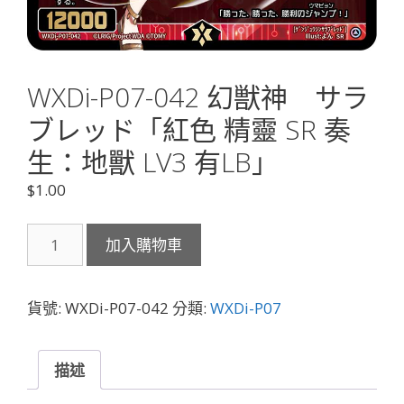
WXDi-P07-042 幻獣神 サラ
ブレッド「紅色 精靈 SR 奏
生：地獸 LV3 有LB」
$
1.00
WXDi-
加入購物車
P07-
042
幻
貨號:
WXDi-P07-042
分類:
WXDi-P07
獣
神
サ
描述
ラ