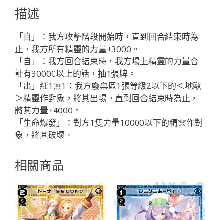
ブ
描述
レ
ッ
「自」：我方攻擊階段開始時，直到回合結束時為
ド
止，我方所有精靈的力量+3000。
「紅
「自」：我方回合結束時，我方場上精靈的力量合
色
計有30000以上的話，抽1張牌。
精
「出」紅1無1：我方廢棄區1張等級2以下的＜地獸
靈
＞精靈作對象，將其出場。直到回合結束時為止，
SR
將其力量+4000。
奏
「生命爆發」：對方1隻力量10000以下的精靈作對
生：
象，將其破壞。
地
獸
相關商品
LV3
有
LB」
數
量