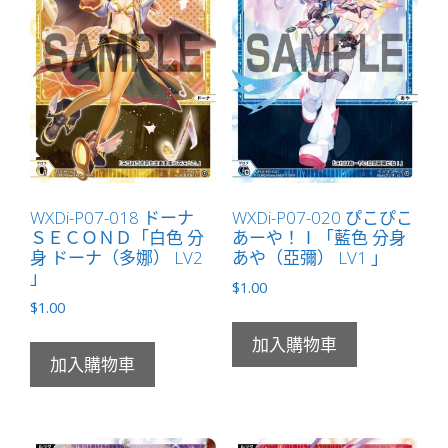
WXDi-P07-018 ドーナ
WXDi-P07-020 ぴこぴこ
ＳＥＣＯＮＤ「白色 分
あーや！Ⅰ「藍色 分身
身 ドーナ（多娜） LV2
あや（亞彌） LV1 」
」
$
1.00
$
1.00
加入購物車
加入購物車