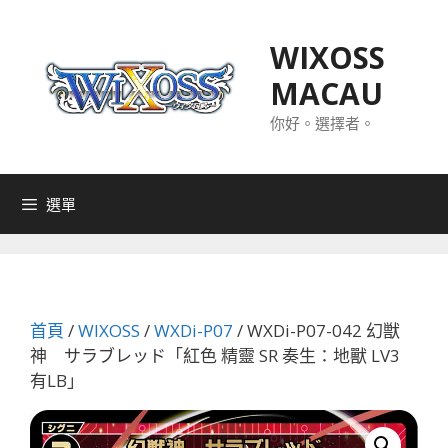
跳
至
WIXOSS
主
MACAU
要
內
你好。選擇者。
容
選單
首頁
/
WIXOSS
/
WXDi-P07
/ WXDi-P07-042 幻獣
神 サラブレッド「紅色 精靈 SR 奏生：地獸 LV3
有LB」