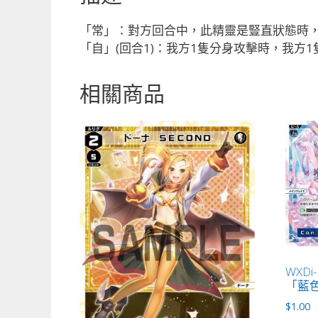
「常」：對方回合中，此精靈是豎直狀態時，此
「自」(回合1)：我方1隻分身攻擊時，我方
相關商品
WXDi-P
「藍色 
$
1.00