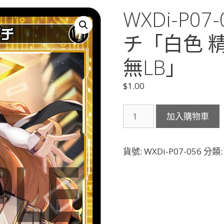
WXDi-P0
チ「白色 精
無LB」
$
1.00
WXDi-
加入購物車
P07-
056
聖
貨號:
WXDi-P07-056
分類
美
ガ
ク
ブ
チ
「白