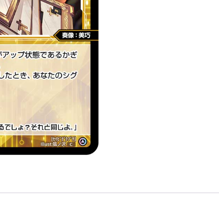
色
精
靈
奏
像：
美
巧
LV2
無
LB」
數
量