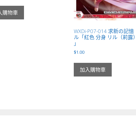
入購物車
WXDi-P07-014 求新の記
ル「紅色 分身 リル（莉露） 
」
$
1.00
加入購物車