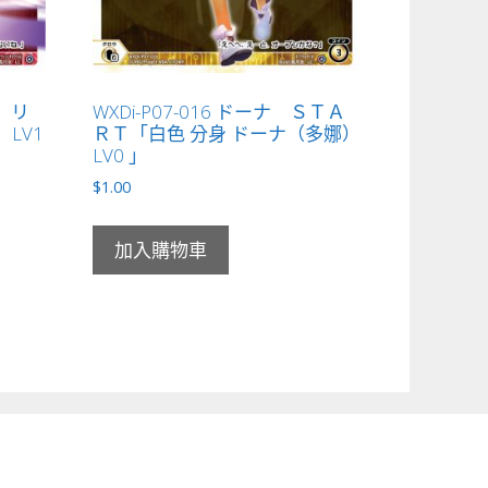
憶 リ
WXDi-P07-016 ドーナ ＳＴＡ
LV1
ＲＴ「白色 分身 ドーナ（多娜）
LV0 」
$
1.00
加入購物車