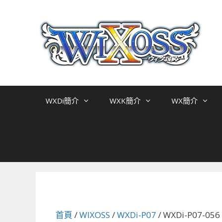
跳
至
主
要
內
容
WXDi簡介
WXK簡介
WX簡介
首頁
/
WIXOSS
/
WXDi-P07
/ WXDi-P07