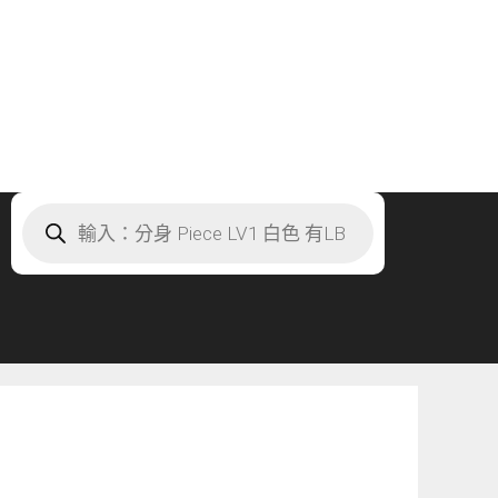
Products
search