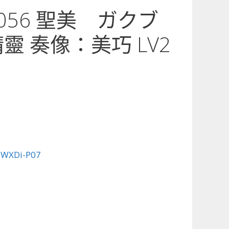
7-056 聖美 ガクブ
靈 奏像：美巧 LV2
:
WXDi-P07