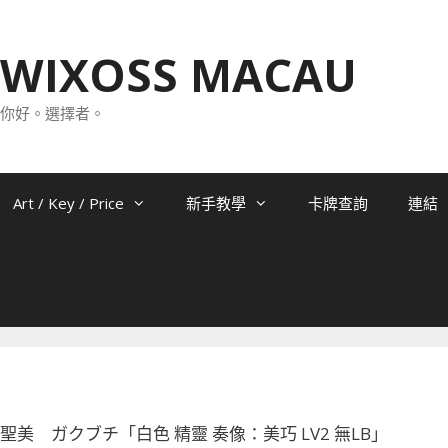
WIXOSS MACAU
你好。選擇者。
Art / Key / Price
新手教學
卡牌查詢
連結
-056 聖美 ガクブチ「白色 精靈 奏像：美巧 LV2 無LB」