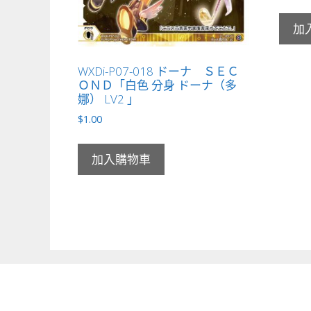
加
WXDi-P07-018 ドーナ ＳＥＣ
ＯＮＤ「白色 分身 ドーナ（多
娜） LV2 」
$
1.00
加入購物車